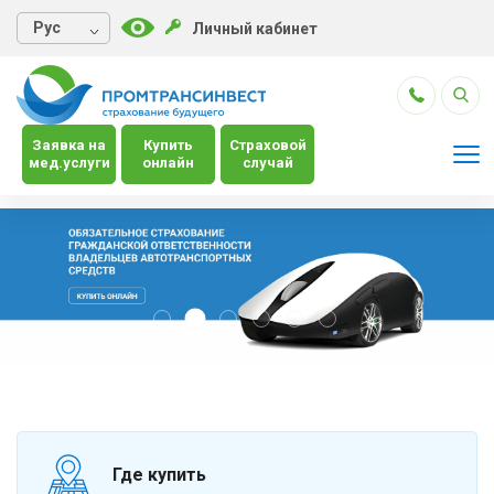
Руc
Личный кабинет
Заявка на
Купить
Страховой
мед.услуги
онлайн
случай
Где купить