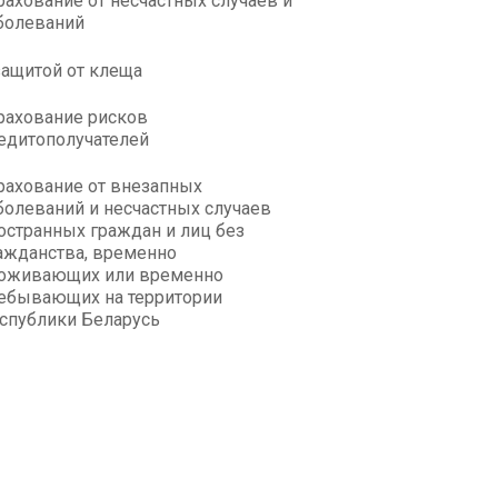
рахование от несчастных случаев и
болеваний
защитой от клеща
рахование рисков
едитополучателей
рахование от внезапных
болеваний и несчастных случаев
остранных граждан и лиц без
ажданства, временно
оживающих или временно
ебывающих на территории
спублики Беларусь