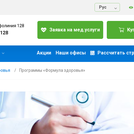
Руc
фолиния 128
Заявка на мед.услуги
Ку
128
Акции
Наши офисы
Рассчитать ст
ровья
Программы «Формула здоровья»