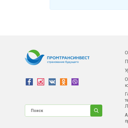
О
П
У
О
ю
Г
т
Л
А
п