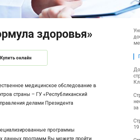
рмула здоровья»
Ун
до
ме
Купить онлайн
До
ст
Кл
ественное медицинское обследование в
тров страны – ГУ «Республиканский
Ст
не
Управления делами Президента
за
Ст
19
специализированные программы
ах данных программ Вы можете пройти