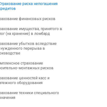
Страхование риска непогашения
кредитов
рахование финансовых рисков
рахование имущества, принятого в
лог (на хранение) в ломбард
рахование убытков вследствие
нужденного перерыва в
оизводстве
мплексное страхование
роительно-монтажных рисков
рахование ценностей касс и
атежного оборудования
рахование техники специального
значения