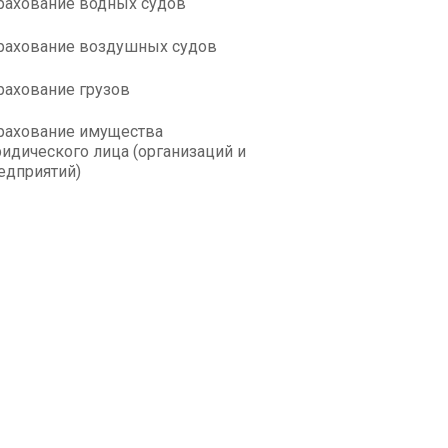
рахование водных судов
рахование воздушных судов
рахование грузов
рахование имущества
идического лица (организаций и
едприятий)