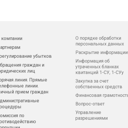
О порядке обработки
 компании
персональных данных
артнерам
Раскрытие информации
регулирование убытков
Информация об
бращения граждан и
утраченных бланках
ридических лиц
квитанций 1-СУ, 1-СУу
орячая линия. Прямые
Закупка за счет
елефонные линии.
собственных средств
ичный прием граждан
Финансовая грамотност
дминистративные
Вопрос-ответ
роцедуры
Управление
омиссия по
разрешениями
ротиводействию
оррупции