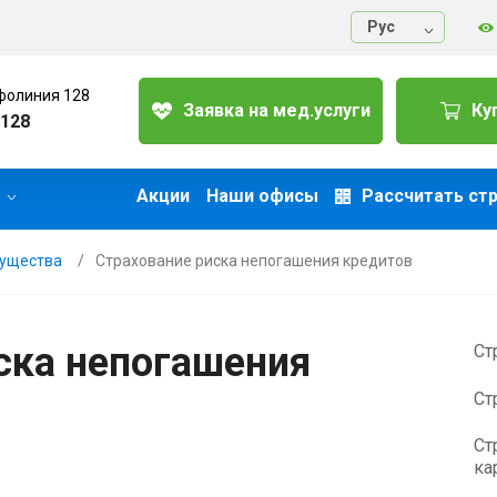
Руc
фолиния 128
Заявка на мед.услуги
Ку
128
Акции
Наши офисы
Рассчитать ст
мущества
Страхование риска непогашения кредитов
ска непогашения
Ст
Ст
Ст
ка