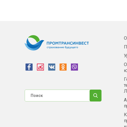
О
П
У
О
ю
Г
т
Л
А
п
К
п
к