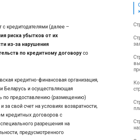
Ст
 с кредитодателями (далее –
ия риска убытков от их
Ст
за
сти
из-за нарушения
тельств по кредитному договору
со
Ст
вы
пр
вская кредитно-финансовая организация,
Ко
и Беларусь и осуществляющая
ст
ь по предоставлению (размещению)
Ст
 за свой счет на условиях возвратности,
пл
ем кредитных договоров с
Ст
 специального разрешения на
на
льности, предусмотренного