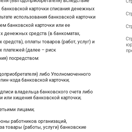
еля (Выгодоприобретателя) вследствие
Ст
 банковской карточки списания денежных
Ст
ультате использования банковской карточки
ем банковской карточки или ее
Ст
х денежных средств (в банкоматах,
Ст
редств), оплаты товаров (работ, услуг) и
юр
 платежей (далее – риск
пр
ия) посредством:
доприобретателя) либо Уполномоченного
пин-кода банковской карточки;
дписи владельца банковского счета либо
и или хищения банковской карточки;
ретьими лицами;
роны работников организаций,
а товары (работы, услуги) банковские