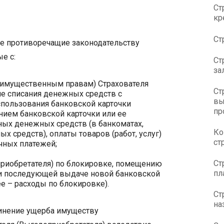
Ст
кр
Ст
е противоречащие законодательству
е с:
Ст
за
(имущественным правам) Страхователя
Ст
ие списания денежных средств с
вы
использования банковской карточки
пр
нием банковской карточки или ее
ных денежных средств (в банкоматах,
Ко
 средств), оплаты товаров (работ, услуг)
ст
чных платежей;
Ст
приобретателя) по блокировке, помещению
пл
т и последующей выдаче новой банковской
е – расходы по блокировке).
Ст
на
инение ущерба имуществу