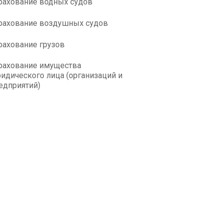
рахование водных судов
рахование воздушных судов
рахование грузов
рахование имущества
идического лица (организаций и
едприятий)