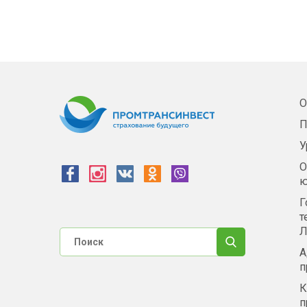
О
П
У
О
ю
Г
т
Л
А
п
К
п