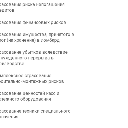
рахование риска непогашения
едитов
рахование финансовых рисков
рахование имущества, принятого в
лог (на хранение) в ломбард
рахование убытков вследствие
нужденного перерыва в
оизводстве
мплексное страхование
роительно-монтажных рисков
рахование ценностей касс и
атежного оборудования
рахование техники специального
значения