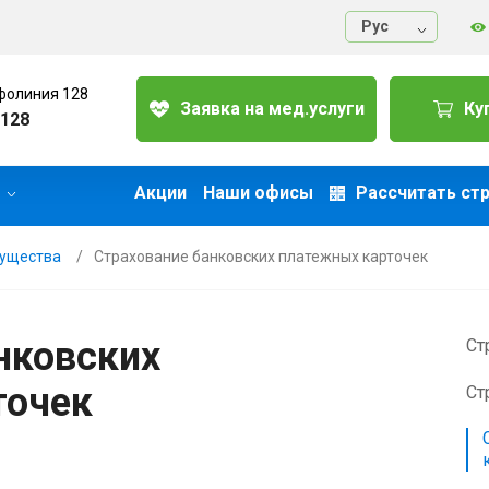
Руc
фолиния 128
Заявка на мед.услуги
Ку
128
Акции
Наши офисы
Рассчитать ст
мущества
Страхование банковских платежных карточек
нковских
Ст
точек
Ст