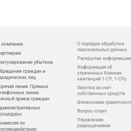
О порядке обработки
 компании
персональных данных
артнерам
Раскрытие информации
регулирование убытков
Информация об
бращения граждан и
утраченных бланках
ридических лиц
квитанций 1-СУ, 1-СУу
орячая линия. Прямые
Закупка за счет
елефонные линии.
собственных средств
ичный прием граждан
Финансовая грамотност
дминистративные
Вопрос-ответ
роцедуры
Управление
омиссия по
разрешениями
ротиводействию