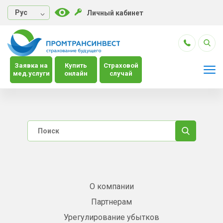
Руc
Личный кабинет
Заявка на
Купить
Страховой
мед.услуги
онлайн
случай
О компании
Партнерам
Урегулирование убытков