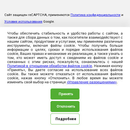
Сайт защищен reCAPTCHA, применяются
Политика конфиденциальности
и
Условия использования
Google.
Чтобы обеспечить стабильность и удобство работы с сайтом, а
также для сбора данных о том, как посетители взаимодействуют с
нашим сайтом, продуктами и услугами, мы применяем различные
инструменты, включая файлы cookie. Чтобы получить больше
информации о целях, сроках и порядке использования файлов
cookie, Ваших правах и механизме их реализации, а также узнать о
том, кто может иметь доступ к сведениям из файлов cookie и
связанных с этим рисках, пожалуйста, ознакомьтесь с нашей
Политикой в отношении обработки файлов cookie
. Нажимая кнопку
«Принять», Вы даете согласие на использование всех файлов
cookie. Вы также можете отказаться от использования файлов
cookie, нажав кнопку «Отклонить». В любое время вы можете
изменить свой выбор на странице
«Управление разрешениями»
.
Принять
Отклонить
©2026. ЗАСО «Промтрансинвест», 220026, Республика
Беларусь, г. Минск, ул. Плеханова, 8. УНП 100357923
Подробнее