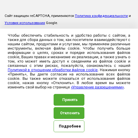
Сайт защищен reCAPTCHA, применяются
Политика конфиденциальности
и
Условия использования
Google.
Чтобы обеспечить стабильность и удобство работы с сайтом, а
также для сбора данных о том, как посетители взаимодействуют с
нашим сайтом, продуктами и услугами, мы применяем различные
инструменты, включая файлы cookie. Чтобы получить больше
информации о целях, сроках и порядке использования файлов
cookie, Ваших правах и механизме их реализации, а также узнать о
том, кто может иметь доступ к сведениям из файлов cookie и
связанных с этим рисках, пожалуйста, ознакомьтесь с нашей
Политикой в отношении обработки файлов cookie
. Нажимая кнопку
«Принять», Вы даете согласие на использование всех файлов
cookie. Вы также можете отказаться от использования файлов
cookie, нажав кнопку «Отклонить». В любое время вы можете
изменить свой выбор на странице
«Управление разрешениями»
.
Принять
Отклонить
©2026. ЗАСО «Промтрансинвест», 220026, Республика
Беларусь, г. Минск, ул. Плеханова, 8. УНП 100357923
Подробнее