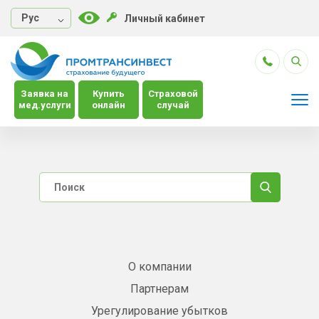
Руc
Личный кабинет
Заявка на
Купить
Страховой
мед.услуги
онлайн
случай
О компании
Партнерам
Урегулирование убытков