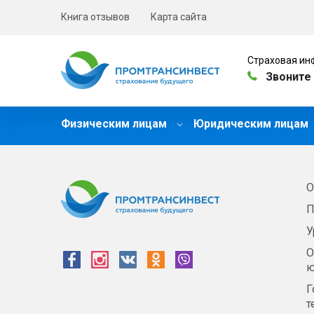
Книга отзывов
Карта сайта
Страховая ин
Звоните 
Физическим лицам
Юридическим лицам
О
П
У
О
ю
Г
т