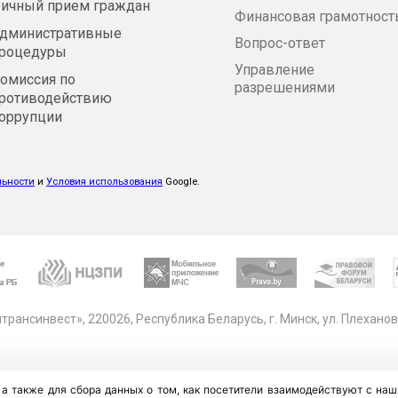
ичный прием граждан
Финансовая грамотност
дминистративные
Вопрос-ответ
роцедуры
Управление
омиссия по
разрешениями
ротиводействию
оррупции
льности
и
Условия использования
Google.
рансинвест», 220026, Республика Беларусь, г. Минск, ул. Плеханов
 а также для сбора данных о том, как посетители взаимодействуют с н