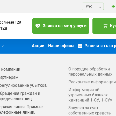
Руc
фолиния 128
Заявка на мед.услуги
Ку
128
Акции
Наши офисы
Рассчитать ст
О порядке обработки
 компании
персональных данных
артнерам
Раскрытие информации
регулирование убытков
Информация об
бращения граждан и
утраченных бланках
ридических лиц
квитанций 1-СУ, 1-СУу
орячая линия. Прямые
Закупка за счет
елефонные линии.
собственных средств