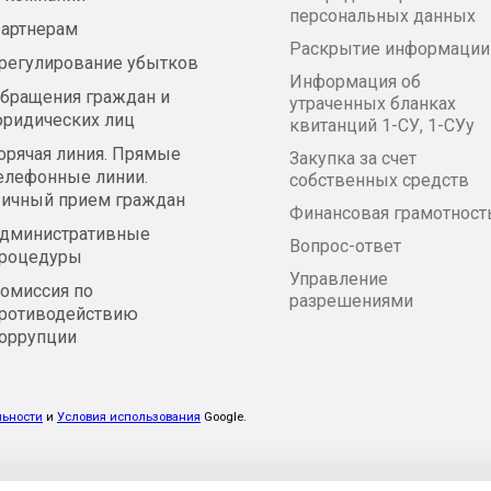
персональных данных
артнерам
Раскрытие информации
регулирование убытков
Информация об
бращения граждан и
утраченных бланках
ридических лиц
квитанций 1-СУ, 1-СУу
орячая линия. Прямые
Закупка за счет
елефонные линии.
собственных средств
ичный прием граждан
Финансовая грамотност
дминистративные
Вопрос-ответ
роцедуры
Управление
омиссия по
разрешениями
ротиводействию
оррупции
льности
и
Условия использования
Google.