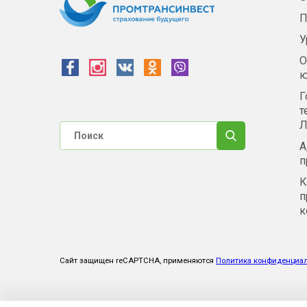
П
У
О
ю
Г
т
Л
А
п
К
п
к
Сайт защищен reCAPTCHA, применяются
Политика конфиденциа