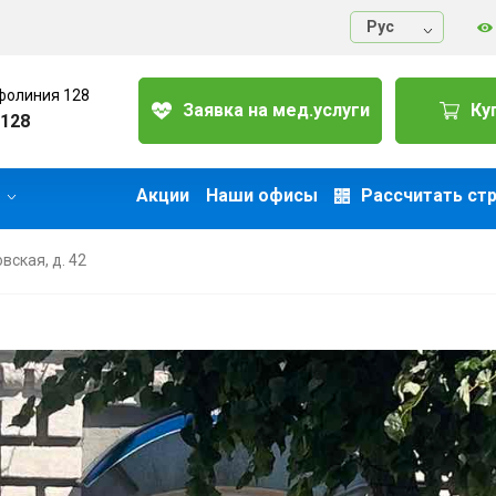
Руc
фолиния 128
Заявка на мед.услуги
Ку
128
Акции
Наши офисы
Рассчитать ст
вская, д. 42