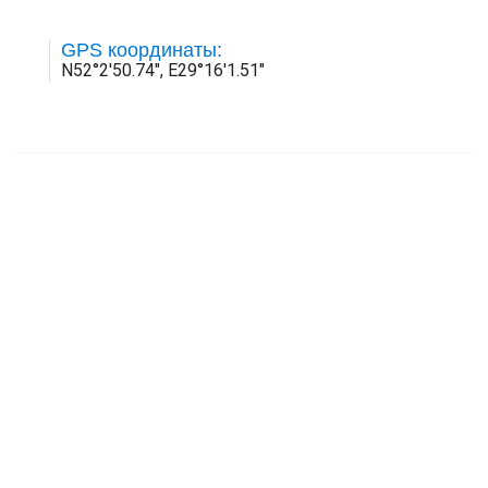
GPS координаты:
N52°2'50.74", E29°16'1.51"