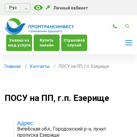
Руc
Личный кабинет
Заявка на
Купить
Страховой
мед.услуги
онлайн
случай
Главная
Контакты
ПОСУ на ПП, г.п. Езерище
ПОСУ на ПП, г.п. Езерище
Адрес:
Витебская обл., Городокский р-н, пункт
пропуска Езерище