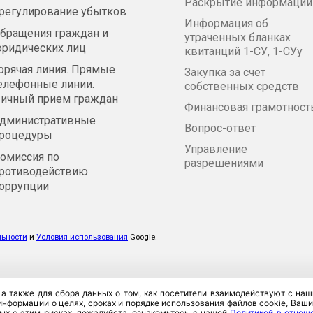
Раскрытие информации
регулирование убытков
Информация об
бращения граждан и
утраченных бланках
ридических лиц
квитанций 1-СУ, 1-СУу
орячая линия. Прямые
Закупка за счет
елефонные линии.
собственных средств
ичный прием граждан
Финансовая грамотност
дминистративные
Вопрос-ответ
роцедуры
Управление
омиссия по
разрешениями
ротиводействию
оррупции
льности
и
Условия использования
Google.
 а также для сбора данных о том, как посетители взаимодействуют с н
нформации о целях, сроках и порядке использования файлов cookie, Ваших 
ых с этим рисках, пожалуйста, ознакомьтесь с нашей
Политикой в отнош