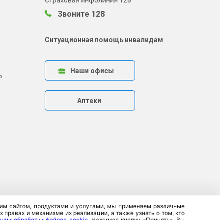
Страховая инфолиния 128
Звоните 128
Ситуационная помощь инвалидам
Наши офисы
ь
Аптеки
ашим сайтом, продуктами и услугами, мы применяем различные
правах и механизме их реализации, а также узнать о том, кто
ении обработки файлов cookie
. Нажимая кнопку «Принять», Вы