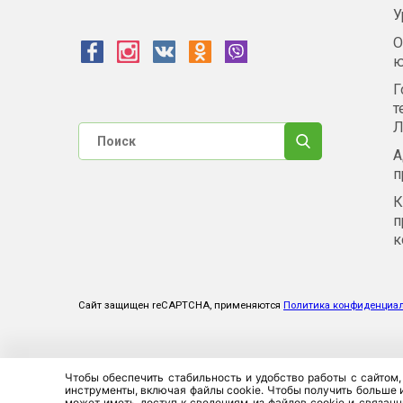
У
О
ю
Г
т
Л
А
п
К
п
к
Сайт защищен reCAPTCHA, применяются
Политика конфиденциа
Чтобы обеспечить стабильность и удобство работы с сайтом,
инструменты, включая файлы cookie. Чтобы получить больше и
может иметь доступ к сведениям из файлов cookie и связанн