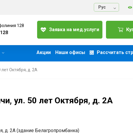
Руc
фолиния 128
Заявка на мед.услуги
Ку
128
Акции
Наши офисы
Рассчитать ст
0 лет Октября, д. 2А
и, ул. 50 лет Октября, д. 2А
ря, д. 2А (здание Белагропромбанка)