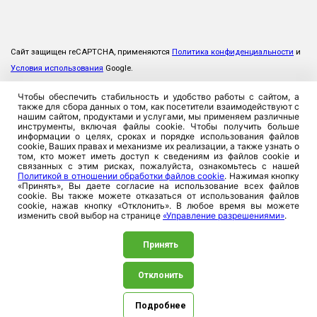
Сайт защищен reCAPTCHA, применяются
Политика конфиденциальности
и
Условия использования
Google.
Чтобы обеспечить стабильность и удобство работы с сайтом, а
также для сбора данных о том, как посетители взаимодействуют с
нашим сайтом, продуктами и услугами, мы применяем различные
инструменты, включая файлы cookie. Чтобы получить больше
информации о целях, сроках и порядке использования файлов
cookie, Ваших правах и механизме их реализации, а также узнать о
том, кто может иметь доступ к сведениям из файлов cookie и
связанных с этим рисках, пожалуйста, ознакомьтесь с нашей
Политикой в отношении обработки файлов cookie
. Нажимая кнопку
«Принять», Вы даете согласие на использование всех файлов
cookie. Вы также можете отказаться от использования файлов
cookie, нажав кнопку «Отклонить». В любое время вы можете
изменить свой выбор на странице
«Управление разрешениями»
.
Принять
Отклонить
©2026. ЗАСО «Промтрансинвест», 220026, Республика
Беларусь, г. Минск, ул. Плеханова, 8. УНП 100357923
Подробнее