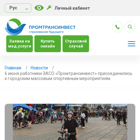
Руc
Личный кабинет
Заявка на
Купить
Страховой
мед.услуги
онлайн
случай
Главная
Новости
6 июня работники ЗАСО «Промтрансинвест» присоединились
к городским массовым спортивным мероприятиям