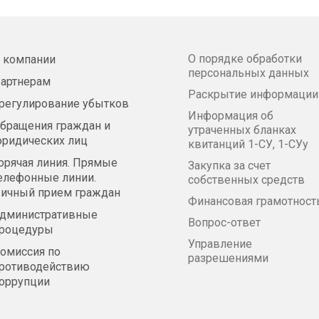
О порядке обработки
 компании
персональных данных
артнерам
Раскрытие информации
регулирование убытков
Информация об
бращения граждан и
утраченных бланках
ридических лиц
квитанций 1-СУ, 1-СУу
орячая линия. Прямые
Закупка за счет
елефонные линии.
собственных средств
ичный прием граждан
Финансовая грамотност
дминистративные
Вопрос-ответ
роцедуры
Управление
омиссия по
разрешениями
ротиводействию
оррупции