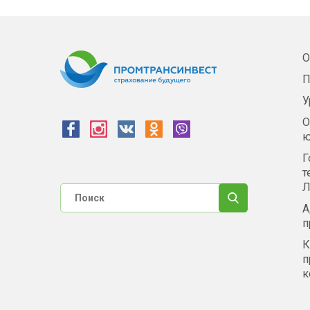
О
П
У
О
ю
Г
т
Л
А
п
К
п
к