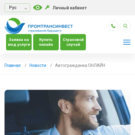
Руc
Личный кабинет
Заявка на
Купить
Страховой
мед.услуги
онлайн
случай
Главная
Новости
Автогражданка ОНЛАЙН