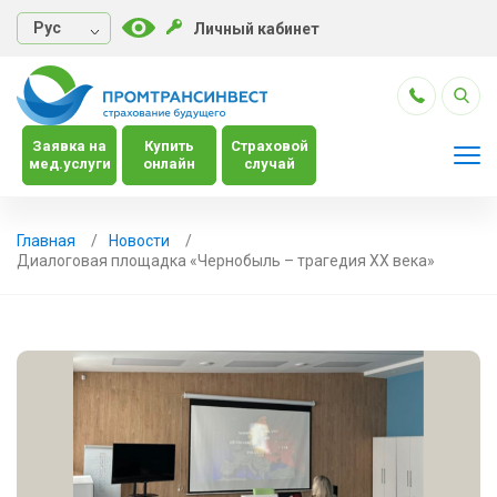
Руc
Личный кабинет
Заявка на
Купить
Страховой
мед.услуги
онлайн
случай
Главная
Новости
Диалоговая площадка «Чернобыль – трагедия XX века»