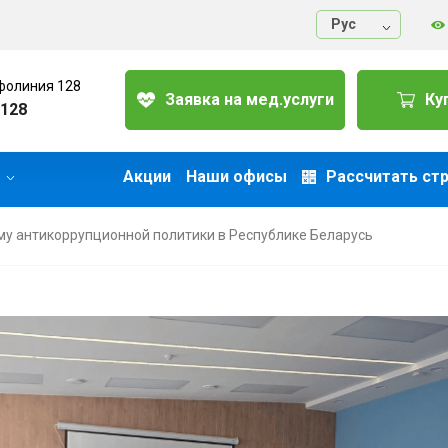
Руc
фолиния 128
Заявка на мед.услуги
Ку
128
Акции
Наши офисы
Рассчитать ст
му антикоррупционной политики в Республике Беларусь