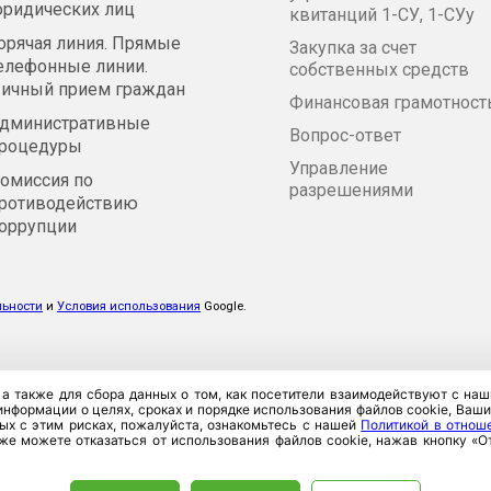
ридических лиц
квитанций 1-СУ, 1-СУу
орячая линия. Прямые
Закупка за счет
елефонные линии.
собственных средств
ичный прием граждан
Финансовая грамотност
дминистративные
Вопрос-ответ
роцедуры
Управление
омиссия по
разрешениями
ротиводействию
оррупции
льности
и
Условия использования
Google.
 а также для сбора данных о том, как посетители взаимодействуют с н
нформации о целях, сроках и порядке использования файлов cookie, Ваших 
ых с этим рисках, пожалуйста, ознакомьтесь с нашей
Политикой в отнош
кже можете отказаться от использования файлов cookie, нажав кнопку «
рансинвест», 220026, Республика Беларусь, г. Минск, ул. Плеханов