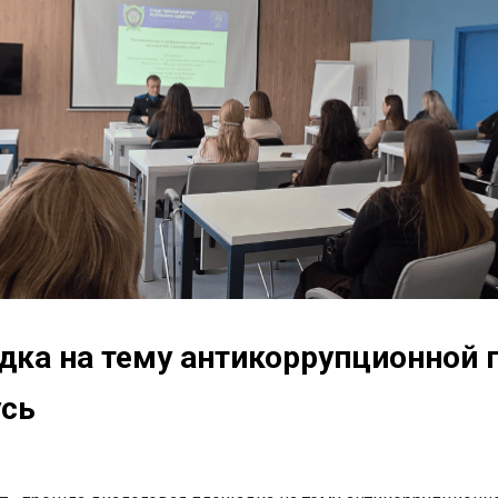
ка на тему антикоррупционной 
усь