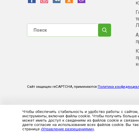
ю
Г
т
Л
А
п
К
п
к
Сайт защищен reCAPTCHA, применяются
Политика конфиденциа
Чтобы обеспечить стабильность и удобство работы с сайтом,
инструменты, включая файлы cookie. Чтобы получить больше и
может иметь доступ к сведениям из файлов cookie и связанн
даете согласие на использование всех файлов cookie. Вы та
странице
«Управление разрешениями»
.
©2026. ЗАСО «Промт