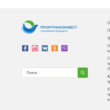
О
П
У
О
ю
Г
т
Л
А
п
К
п
к