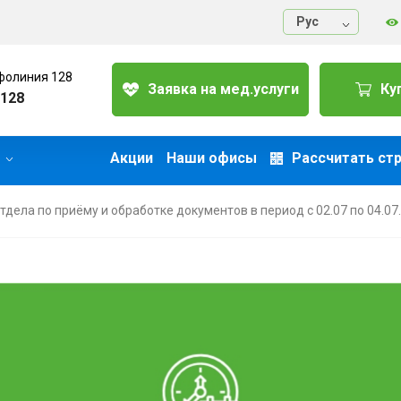
Руc
фолиния 128
Заявка на мед.услуги
Ку
128
Акции
Наши офисы
Рассчитать ст
дела по приёму и обработке документов в период с 02.07 по 04.07