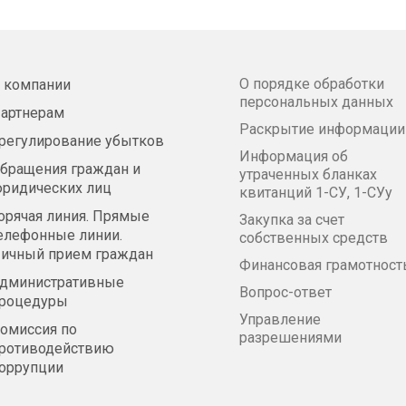
О порядке обработки
 компании
персональных данных
артнерам
Раскрытие информации
регулирование убытков
Информация об
бращения граждан и
утраченных бланках
ридических лиц
квитанций 1-СУ, 1-СУу
орячая линия. Прямые
Закупка за счет
елефонные линии.
собственных средств
ичный прием граждан
Финансовая грамотност
дминистративные
Вопрос-ответ
роцедуры
Управление
омиссия по
разрешениями
ротиводействию
оррупции