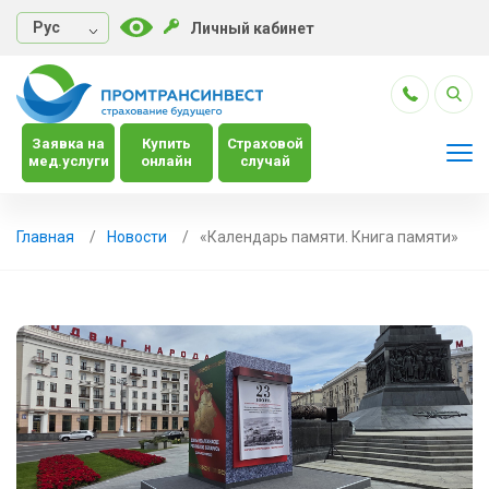
Руc
Личный кабинет
Заявка на
Купить
Страховой
мед.услуги
онлайн
случай
Главная
Новости
«Календарь памяти. Книга памяти»