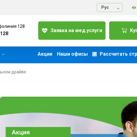
Руc
фолиния 128
Заявка на мед.услуги
Ку
128
Акции
Наши офисы
Рассчитать ст
льном драйве