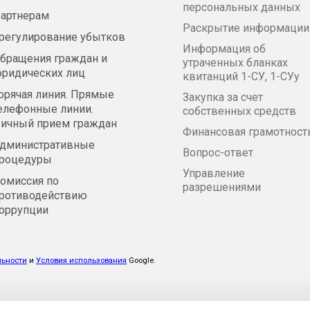
персональных данных
артнерам
Раскрытие информации
регулирование убытков
Информация об
бращения граждан и
утраченных бланках
ридических лиц
квитанций 1-СУ, 1-СУу
орячая линия. Прямые
Закупка за счет
елефонные линии.
собственных средств
ичный прием граждан
Финансовая грамотност
дминистративные
Вопрос-ответ
роцедуры
Управление
омиссия по
разрешениями
ротиводействию
оррупции
льности
и
Условия использования
Google.