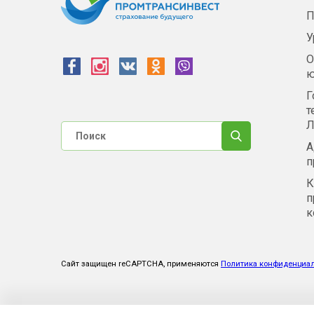
П
У
О
ю
Г
т
Л
А
п
К
п
к
Сайт защищен reCAPTCHA, применяются
Политика конфиденциа