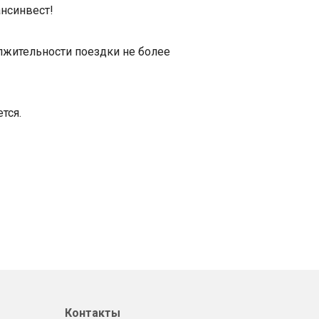
ансинвест!
лжительности поездки не более
тся.
Контакты