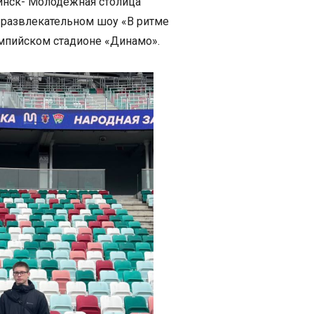
инск- Молодежная столица
-развлекательном шоу «В ритме
импийском стадионе «Динамо».