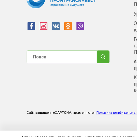
П
У
О
ю
Г
т
Л
А
п
К
п
к
Сайт защищен reCAPTCHA, применяются
Политика конфиденциа