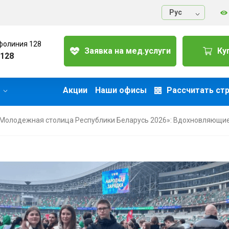
Руc
фолиния 128
Заявка на мед.услуги
Ку
128
Акции
Наши офисы
Рассчитать ст
 Молодежная столица Республики Беларусь 2026»: Вдохновляющи