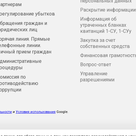
персональных данных
артнерам
Раскрытие информации
регулирование убытков
Информация об
бращения граждан и
утраченных бланках
ридических лиц
квитанций 1-СУ, 1-СУу
орячая линия. Прямые
Закупка за счет
елефонные линии.
собственных средств
ичный прием граждан
Финансовая грамотност
дминистративные
Вопрос-ответ
роцедуры
Управление
омиссия по
разрешениями
ротиводействию
оррупции
льности
и
Условия использования
Google.