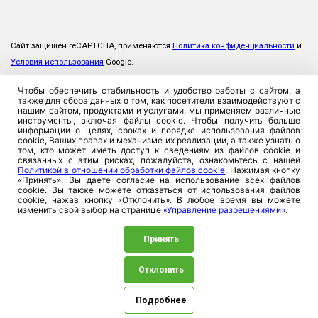
Сайт защищен reCAPTCHA, применяются
Политика конфиденциальности
и
Условия использования
Google.
Чтобы обеспечить стабильность и удобство работы с сайтом, а
также для сбора данных о том, как посетители взаимодействуют с
нашим сайтом, продуктами и услугами, мы применяем различные
инструменты, включая файлы cookie. Чтобы получить больше
информации о целях, сроках и порядке использования файлов
cookie, Ваших правах и механизме их реализации, а также узнать о
том, кто может иметь доступ к сведениям из файлов cookie и
связанных с этим рисках, пожалуйста, ознакомьтесь с нашей
Политикой в отношении обработки файлов cookie
. Нажимая кнопку
«Принять», Вы даете согласие на использование всех файлов
cookie. Вы также можете отказаться от использования файлов
cookie, нажав кнопку «Отклонить». В любое время вы можете
изменить свой выбор на странице
«Управление разрешениями»
.
Принять
Отклонить
©2026. ЗАСО «Промтрансинвест», 220026, Республика
Беларусь, г. Минск, ул. Плеханова, 8. УНП 100357923
Подробнее