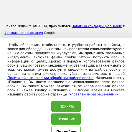
Сайт защищен reCAPTCHA, применяются
Политика конфиденциальности
и
Условия использования
Google.
Чтобы обеспечить стабильность и удобство работы с сайтом, а
также для сбора данных о том, как посетители взаимодействуют с
нашим сайтом, продуктами и услугами, мы применяем различные
инструменты, включая файлы cookie. Чтобы получить больше
информации о целях, сроках и порядке использования файлов
cookie, Ваших правах и механизме их реализации, а также узнать о
том, кто может иметь доступ к сведениям из файлов cookie и
связанных с этим рисках, пожалуйста, ознакомьтесь с нашей
Политикой в отношении обработки файлов cookie
. Нажимая кнопку
«Принять», Вы даете согласие на использование всех файлов
cookie. Вы также можете отказаться от использования файлов
cookie, нажав кнопку «Отклонить». В любое время вы можете
изменить свой выбор на странице
«Управление разрешениями»
.
Принять
Отклонить
©2026. ЗАСО «Промтрансинвест», 220026, Республика
Беларусь, г. Минск, ул. Плеханова, 8. УНП 100357923
Подробнее