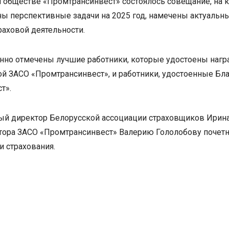
 обществе «Промтрансинвест» состоялось совещание, на 
ны перспективные задачи на 2025 год, намечены актуальн
раховой деятельности.
но отмечены лучшие работники, которые удостоены наград
й ЗАСО «Промтрансинвест», и работники, удостоенные Бл
т».
ый директор Белорусской ассоциации страховщиков Ирин
тора ЗАСО «Промтрансинвест» Валерию Гололобову почетн
и страхования.