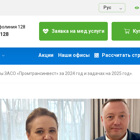
Руc
фолиния 128
Заявка на мед.услуги
Ку
128
Акции
Наши офисы
Рассчитать ст
ы ЗАСО «Промтрансинвест» за 2024 год и задачах на 2025 год».