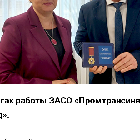
гах работы ЗАСО «Промтрансинве
д».