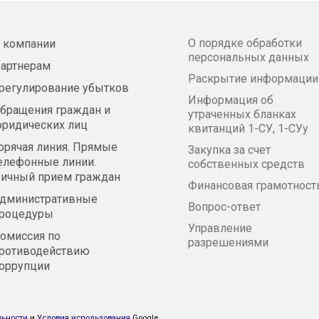
О порядке обработки
 компании
персональных данных
артнерам
Раскрытие информации
регулирование убытков
Информация об
бращения граждан и
утраченных бланках
ридических лиц
квитанций 1-СУ, 1-СУу
орячая линия. Прямые
Закупка за счет
елефонные линии.
собственных средств
ичный прием граждан
Финансовая грамотност
дминистративные
Вопрос-ответ
роцедуры
Управление
омиссия по
разрешениями
ротиводействию
оррупции
льности
и
Условия использования
Google.