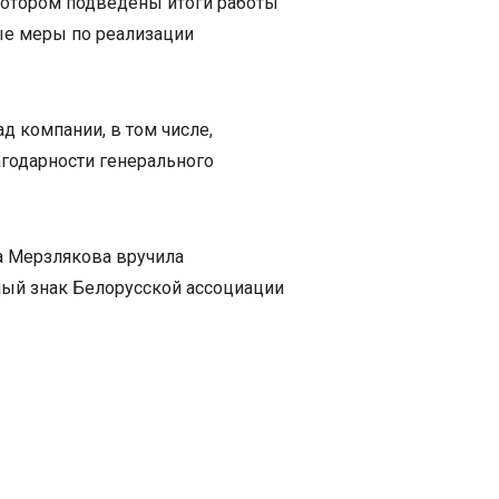
котором подведены итоги работы
ые меры по реализации
 компании, в том числе,
агодарности генерального
а Мерзлякова вручила
ый знак Белорусской ассоциации