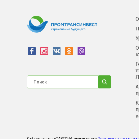
О
П
У
О
ю
Г
т
Л
А
п
К
п
к
Сайт защищен reCAPTCHA, применяются
Политика конфиденциа