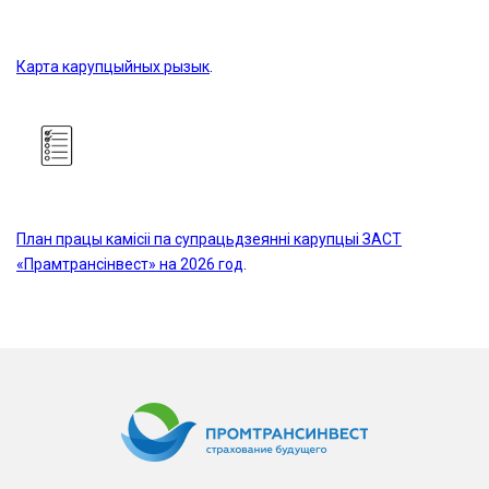
Карта карупцыйных рызык
.
План працы камісіі па супрацьдзеянні карупцыі ЗАСТ
«Прамтрансінвест» на 2026 год
.