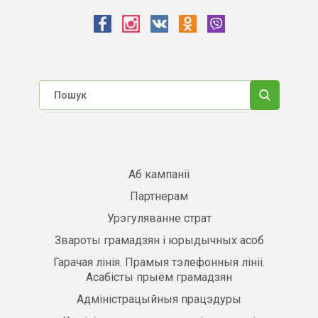
Аб кампаніі
Партнерам
Урэгуляванне страт
Звароты грамадзян і юрыдычных асоб
Гарачая лінія. Прамыя тэлефонныя лініі.
Асабісты прыём грамадзян
Адміністрацыйныя працэдуры