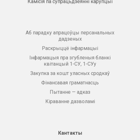
Камісія па супрацьдзеянні карупцыі
Аб парадку апрацоўцы персанальных
дадзеных
Раскрыццё інфармацыі
Інфармацыя пра згубленыя бланкі
квітанцый 1-СУ, 1-СУу
Закупка за кошт уласных сродкаў
Фінансавая граматнасць
Пытанне — адказ
Кіраванне дазволамі
Кантакты