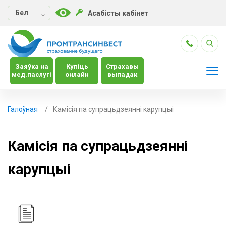
Бел
Асабісты кабінет
Заяўка на
Купіць
Страхавы
мед.паслугі
онлайн
выпадак
Галоўная
Камісія па супрацьдзеянні карупцыі
Камісія па супрацьдзеянні
карупцыі