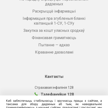
дадзеных
Раскрыццё інфармацыі
Інфармацыя пра згубленыя бланкі
квітанцый 1-СУ, 1-СУу
Закупка за кошт уласных сродкаў
Фінансавая граматнасць
Пытанне — адказ
Кіраванне дазволамі
Кантакты
Страхавая інфалінія 128
Тэлефануйце 128
Каб забяспечыць стабільнасць і зручнасць працы з сайтам, а
таксама для збору дадзеных аб тым, як наведвальнікі
Ситуационная помощь инвалидам
ўзаемадзейнічаюць з нашымі сайтам, прадуктамі і паслугамі, мы