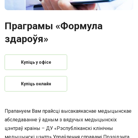
Праграмы «Формула
здароўя»
Купіць у офісе
Купіць онлайн
Прапануем Вам прайсці высакаякаснае медыцынскае
абследаванне ў адным з вядучых медыцынскіх
цэнтраў краіны – ДУ «Рэспубліканскі клінічны
медыцынскі цэнтр» Упраўлення справамі Прэзідэнта