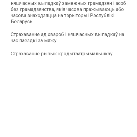
няшчасных выпадкаў замежных грамадзян і асоб
без грамадзянства, якія часова пражываюць або
часова знаходзяцца на тэрыторыі Рэспублікі
Беларусь
Страхаванне ад хвароб і няшчасных выпадкаў на
час паездкі за мяжу
Страхаванне рызык крэдытаатрымальнікаў