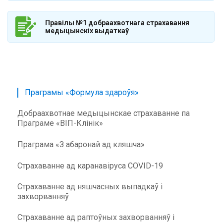
Правілы №1 добраахвотнага страхавання
медыцынскіх выдаткаў
Праграмы «Формула здароўя»
Добраахвотнае медыцынскае страхаванне па
Праграме «ВІП-Клінік»
Праграма «З абаронай ад кляшча»
Страхаванне ад каранавіруса COVID-19
Страхаванне ад няшчасных выпадкаў і
захворванняў
Страхаванне ад раптоўных захворванняў і