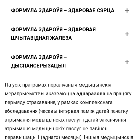
ФОРМУЛА ЗДАРОЎЯ – ЗДАРОВАЕ СЭРЦА
ФОРМУЛА ЗДАРОЎЯ – ЗДАРОВАЯ
ШЧЫТАВІДНАЯ ЖАЛЕЗА
ФОРМУЛА ЗДАРОЎЯ –
ДЫСПАНСЕРЫЗАЦЫЯ
Па ўсіх праграмах пералічаныя медыцынскія
мерапрыемствы аказваюцца
аднаразова
на працягу
перыяду страхавання, у рамках комплекснага
абследавання (часавы інтэрвал паміж датай пачатку
атрымання медыцынскіх паслуг і датай заканчэння
атрымання медыцынскіх паслуг не павінен
перавышаць 1 (аднаго) месяцы). Іншыя медыцынскія