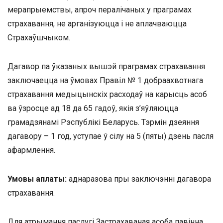
мерапрыемствы, апроч пералічаных у праграмах
страхавання, не арганізуюцца і не аплачваюцца
Страхаўшчыком.
Дагавор па ўказаных вышэй праграмах страхавання
заключаецца на ўмовах Правіл № 1 добраахвотнага
страхавання медыцынскіх расходаў на карысць асоб
ва ўзросце ад 18 да 65 гадоў, якія з’яўляюцца
грамадзянамі Рэспублікі Беларусь. Тэрмін дзеяння
дагавору – 1 год, уступае ў сілу на 5 (пяты) дзень пасля
афармлення.
Умовы аплаты:
аднаразова пры заключэнні дагавора
страхавання.
Для атрымання паслугі Застрахаваная асоба павінна