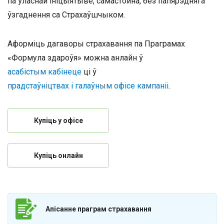
па ўласнай ініцыятыве, самастойна, без папярэдняга
ўзгаднення са Страхаўшчыком.
Аформіць дагаворы страхавання па Праграмах
«Формула здароўя» можна анлайн ў
асабістым кабінеце
ці ў
прадстаўніцтвах і галаўным офісе кампаніі
.
Купіць у офісе
Купіць онлайн
Апісанне праграм страхавання