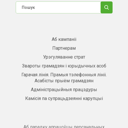
Аб кампаніі
Партнерам
Урэгуляванне страт
Звароты грамадзян і юрыдычных асоб
Гарачая лінія. Прамыя тэлефонныя лініі.
Асабісты прыём грамадзян
Адміністрацыйныя працэдуры
Камісія па супрацьдзеянні карупцыі
Аб парадку апрацоўцы персанальных