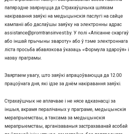
папярэдне звярнуцца да Страхаўшчыка шляхам
накіравання заяўкі на медыцынскія паслугі на сайце
кампаніі або даслаўшы заяўку на электронны адрас
assistance@promtransinvest.by. У полі «Апісанне скаргаў
або іншай прычыны звароту» або ў тэме электроннага
ліста просьба абавязкова ўказаць «Формула здароўя» і
назву праграмы.
Звяртаем увагу, што заяўкі апрацоўваюцца да 12.00
працоўнага дня, які ідзе за днём накіравання заяўкі.
Страхаўшчык не аплачвае і не нясе адказнасці за
іншыя, акрамя пералічаных у праграме, медыцынскія
мерапрыемствы, а таксама за медыцынскія
мерапрыемствы, арганізаваныя застрахаванай асобай