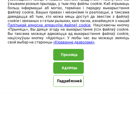
ўжываем розныя прылады, у тым ліку файлы cookie. Каб атрымаць
больш інфармацыі аб мэтах, тэрмінах і парадку выкарыстання
файлаў cookie, Вашых правах і механізме іх рэалізацыі, а таксама
даведацца аб тым, хто можа мець доступ да звестак з файлаў
Нашы офісы
cookie і звязаных з гэтым рызыках, калі ласка, азнаёмцеся з нашай
Палітыкай адносна апрацоўкі файлаў cookie
. Націскаючы кнопку
«Прыняць», Вы даяце згоду на выкарыстанне ўсіх файлаў cookie.
Вы таксама можаце адмовіцца ад выкарыстання файлаў cookie,
Аптэкі
націснуўшы кнопку «Адхіліць». У любы час вы можаце змяніць
свой выбар на старонцы
«Кіраванне дазволамі»
.
Прыняць
Адхіліць
Падрабязней
Сайт защищен reCAPTCHA, применяются
Политика конфиденциальности
и
Условия использования
Google.