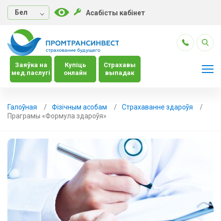
Бел
Асабісты кабінет
Заяўка на
Купіць
Страхавы
мед.паслугі
онлайн
выпадак
Галоўная
Фізічным асобам
Страхаванне здароўя
Праграмы «Формула здароўя»