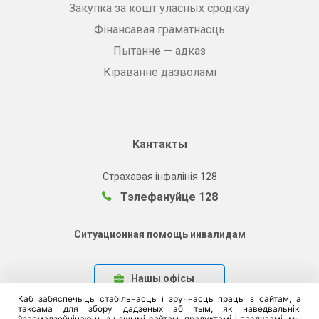
Закупка за кошт уласных сродкаў
Фінансавая граматнасць
Пытанне — адказ
Кіраванне дазволамі
Кантакты
Страхавая інфалінія 128
Тэлефануйце 128
Ситуационная помощь инвалидам
Нашы офісы
Каб забяспечыць стабільнасць і зручнасць працы з сайтам, а
таксама для збору дадзеных аб тым, як наведвальнікі
ўзаемадзейнічаюць з нашымі сайтам, прадуктамі і паслугамі, мы