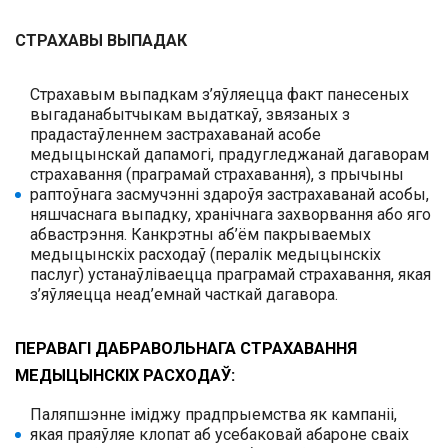
СТРАХАВЫ ВЫПАДАК
Страхавым выпадкам з’яўляецца факт панесеных
выгаданабытчыкам выдаткаў, звязаных з
прадастаўленнем застрахаванай асобе
медыцынскай дапамогі, прадугледжанай дагаворам
страхавання (праграмай страхавання), з прычыны
раптоўнага засмучэнні здароўя застрахаванай асобы,
няшчаснага выпадку, хранічнага захворвання або яго
абвастрэння. Канкрэтны аб’ём пакрываемых
медыцынскіх расходаў (пералік медыцынскіх
паслуг) устанаўліваецца праграмай страхавання, якая
з’яўляецца неад’емнай часткай дагавора.
ПЕРАВАГІ ДАБРАВОЛЬНАГА СТРАХАВАННЯ
МЕДЫЦЫНСКІХ РАСХОДАЎ:
Паляпшэнне іміджу прадпрыемства як кампаніі,
якая праяўляе клопат аб усебаковай абароне сваіх