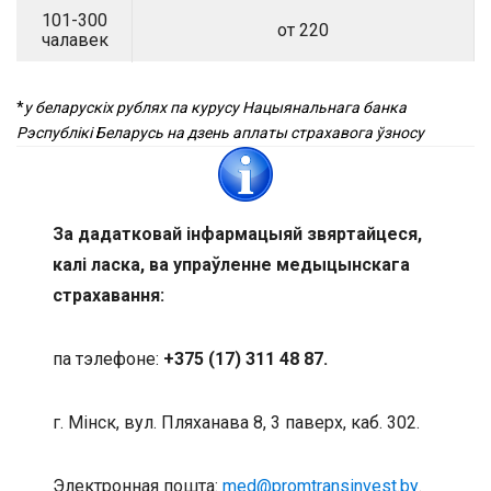
101-300
от 220
чалавек
*
у беларускіх рублях па курусу Нацыянальнага банка
Рэспублікі Беларусь на дзень аплаты страхавога ўзносу
За дадатковай інфармацыяй звяртайцеся,
калі ласка, ва упраўленне медыцынскага
страхавання:
па тэлефоне:
+375 (17) 311 48 87.
г. Мінск, вул. Пляханава 8, 3 паверх, каб. 302.
Электронная пошта:
med@promtransinvest.by
.