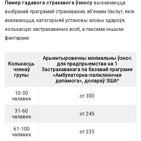
Памер гадавога страхавога ўзносу
вызначаецца
выбранай праграмай страхавання, аб’ёмам паслуг, якія
аказваюцца, катэгорыяй установы аховы здароўя,
колькасцю застрахаваных асоб, а таксама іншымі
фактарамі.
Арыентыровачны мінімальны ўзнос
Колькасць
для прадпрыемства на 1
членаў
Застрахаванага па базавай праграме
групы
«Амбулаторна-паліклінінчая
дапамога», долараў ЗША*
10-30
от 300
чалавек
31-60
от 245
чалавек
61-100
от 235
чалавек