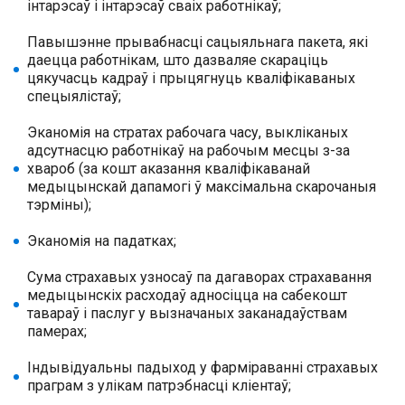
інтарэсаў і інтарэсаў сваіх работнікаў;
Павышэнне прывабнасці сацыяльнага пакета, які
даецца работнікам, што дазваляе скараціць
цякучасць кадраў і прыцягнуць кваліфікаваных
спецыялістаў;
Эканомія на стратах рабочага часу, выкліканых
адсутнасцю работнікаў на рабочым месцы з-за
хвароб (за кошт аказання кваліфікаванай
медыцынскай дапамогі ў максімальна скарочаныя
тэрміны);
Эканомія на падатках;
Сума страхавых узносаў па дагаворах страхавання
медыцынскіх расходаў адносіцца на сабекошт
тавараў і паслуг у вызначаных заканадаўствам
памерах;
Індывідуальны падыход у фарміраванні страхавых
праграм з улікам патрэбнасці кліентаў;