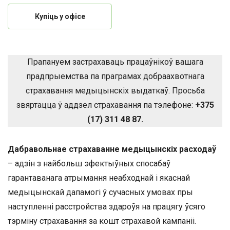
Купіць у офісе
Прапануем застрахаваць працаўнікоў вашага
прадпрыемства па праграмах добраахвотнага
страхавання медыцынскіх выдаткаў. Просьба
звяртацца ў аддзел страхавання па тэлефоне:
+375
(17) 311 48 87.
Дабравольнае страхаванне медыцынскіх расходаў
– адзін з найбольш эфектыўных спосабаў
гарантаванага атрымання неабходнай і якаснай
медыцынскай дапамогі ў сучасных умовах пры
наступленні расстройства здароўя на працягу ўсяго
тэрміну страхавання за кошт страхавой кампаніі.