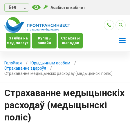
Бел
Асабісты кабінет
Заяўка на
Купіць
Страхавы
мед.паслугі
онлайн
выпадак
Галоўная
Юрыдычным асобам
Страхаванне здароўя
Страхаванне медыцынскіх расходаў (медыцынскі поліс)
Страхаванне медыцынскіх
расходаў (медыцынскі
поліс)