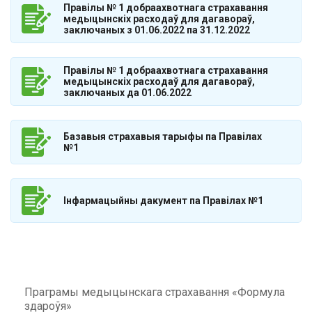
Правілы № 1 добраахвотнага страхавання
медыцынскіх расходаў для дагавораў,
заключаных з 01.06.2022 па 31.12.2022
Правілы № 1 добраахвотнага страхавання
медыцынскіх расходаў для дагавораў,
заключаных да 01.06.2022
Базавыя страхавыя тарыфы па Правілах
№1
Інфармацыйны дакумент па Правілах №1
Праграмы медыцынскага страхавання «Формула
здароўя»