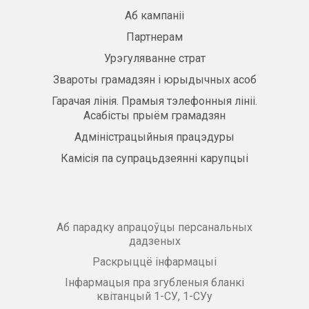
Аб кампаніі
Партнерам
Урэгуляванне страт
Звароты грамадзян і юрыдычных асоб
Гарачая лінія. Прамыя тэлефонныя лініі.
Асабісты прыём грамадзян
Адміністрацыйныя працэдуры
Камісія па супрацьдзеянні карупцыі
Аб парадку апрацоўцы персанальных
дадзеных
Раскрыццё інфармацыі
Інфармацыя пра згубленыя бланкі
квітанцый 1-СУ, 1-СУу