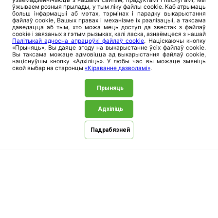
Аптэкі
ўжываем розныя прылады, у тым ліку файлы cookie. Каб атрымаць
больш інфармацыі аб мэтах, тэрмінах і парадку выкарыстання
файлаў cookie, Вашых правах і механізме іх рэалізацыі, а таксама
даведацца аб тым, хто можа мець доступ да звестак з файлаў
cookie і звязаных з гэтым рызыках, калі ласка, азнаёмцеся з нашай
Палітыкай адносна апрацоўкі файлаў cookie
. Націскаючы кнопку
«Прыняць», Вы даяце згоду на выкарыстанне ўсіх файлаў cookie.
Вы таксама можаце адмовіцца ад выкарыстання файлаў cookie,
націснуўшы кнопку «Адхіліць». У любы час вы можаце змяніць
свой выбар на старонцы
«Кіраванне дазволамі»
.
Сайт защищен reCAPTCHA, применяются
Политика конфиденциальности
и
Прыняць
Условия использования
Google.
Адхіліць
Падрабязней