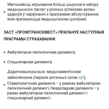
Магчымасць атрымання больш шырокага набору
медыцынскіх паслуг у розных установах аховы
здароўя ў параўнанні з праграмамі абслугоўвання,
якія прапануюцца медыцынскімі цэнтрамі.
ЗАСТ «ПРОМТРАНСІНВЕСТ» ПРАПАНУЕ НАСТУПНЫЯ
ПРАГРАМЫ СТРАХАВАННЯ:
Амбулаторна-паліклінічная дапамога;
Стацыянарная дапамога;
Дадатковыя рызыкі: медыкаментознае
забеспячэнне (пералік аптэчных сетак
тут
),
Стаматалагічная дапамога – у рамках амбулаторна-
паліклінічнай дапамогі; Неадкладная дапамога – у
рамах амбулаторна-паліклінічнай дапамогі і
стацыянарнай дапамогі.