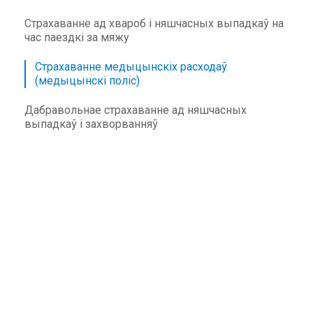
Страхаванне ад хвароб і няшчасных выпадкаў на
час паездкі за мяжу
Страхаванне медыцынскіх расходаў
(медыцынскі поліс)
Дабравольнае страхаванне ад няшчасных
выпадкаў і захворванняў