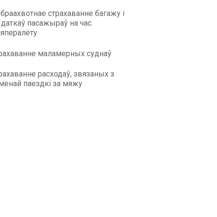
браахвотнае страхаванне багажу і
даткаў пасажыраў на час
іяпералёту
рахаванне маламерных суднаў
рахаванне расходаў, звязаных з
менай паездкі за мяжу