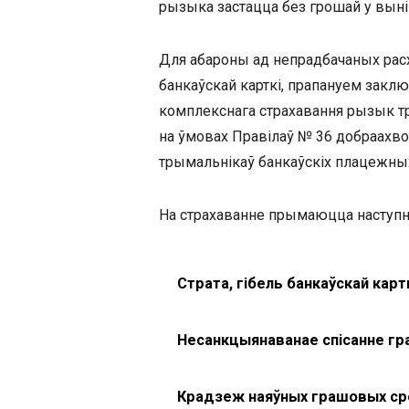
рызыка застацца без грошай у выні
Для абароны ад непрадбачаных рас
банкаўскай карткі, прапануем закл
комплекснага страхавання рызык т
на ўмовах Правілаў № 36 добраахв
трымальнікаў банкаўскіх плацежных
На страхаванне прымаюцца наступн
Страта, гібель банкаўскай карт
Несанкцыянаванае спісанне г
Крадзеж наяўных грашовых ср