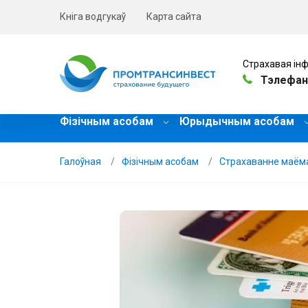
Кніга водгукаў
Карта сайта
Страхавая інф
Тэлефан
Фізічным асобам
Юрыдычным асобам
Галоўная
Фізічным асобам
Страхаванне маём