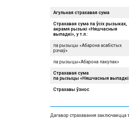
Агульная страхавая сума
Страхавая сума па ўсіх рызыках,
акрамя рызыкі «Няшчасныя
выпадкі», у т.л.:
па рызыцы «Абарона асабістых
рэчаў»
па рызыцы«Абарона пакупак»
Страхавая сума
па рызыцы «Няшчасныя выпадкі
Страхавы ўзнос
Дагавор страхавання заключаецца 