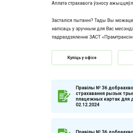
Аплата страхавога ўзносу ажыццяў
Засталіся пытанні? Тады Вы можаце 
напісаць у зручным для Вас месэн
падраздзяленне ЗАСТ «Прамтрансін
Купіць у офісе
Правілы № 36 добраахв
страхавання рызык трым
плацежных картак для д
02.12.2024
Правілы № 36 добраахво