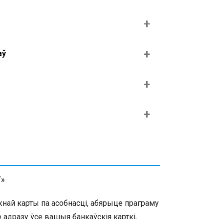
аў
Т»
жнай карты па асобнасці, абярыце праграму
 адразу ўсе вашыя банкаўскія карткі,