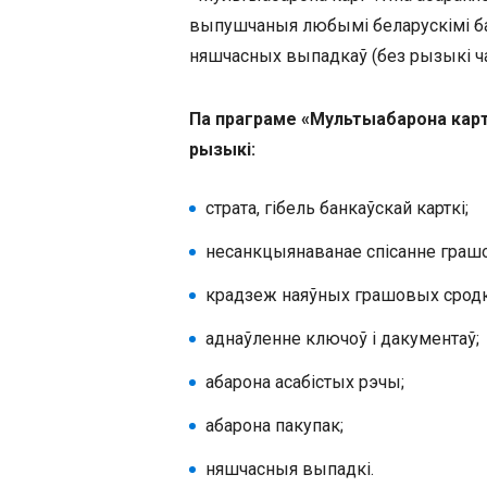
выпушчаныя любымі беларускімі бан
няшчасных выпадкаў (без рызыкі ча
Па праграме «Мультыабарона кар
рызыкі:
страта, гібель банкаўскай карткі;
несанкцыянаванае спісанне граш
крадзеж наяўных грашовых сродк
аднаўленне ключоў і дакументаў;
абарона асабістых рэчы;
абарона пакупак;
няшчасныя выпадкі.