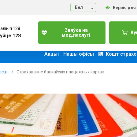
Бел
Версія для
алінія 128
Заяўка на
Ку
мед.паслугі
уйце 128
Акцыі
Нашы офісы
Кошт страхо
асці
Страхаванне банкаўскіх плацежных картак