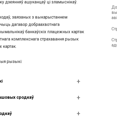
ку дзеянняў ашуканцаў ці зламыснікаў.
До
вы
ходаў, звязаных з выкарыстаннем
ав
ючыць дагавор добраахвотнага
Ст
рымальнікаў банкаўскіх плацежных картак
отнага комплекснага страхавання рызык
Ст
ад
 картак.
ыя рызыкі:
кі
рашовых сродкаў
одкаў