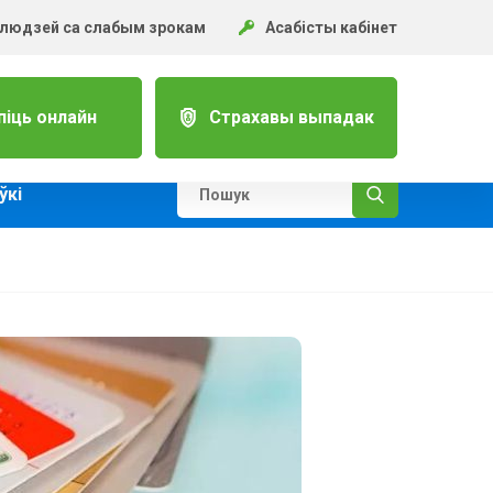
 людзей са слабым зрокам
Асабісты кабінет
піць онлайн
Страхавы выпадак
ўкi