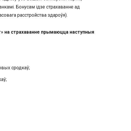
камі. Бонусам ідзе страхаванне ад
совага расстройства здароўя).
т» на страхаванне прымаюцца наступныя
овых сродкаў;
аў;