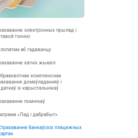
рахаванне электронных прылад і
тавой тэхнікі
клопатам аб гадаванцу
рахаванне хатніх жывёл
браахвотнае комплекснае
рахаванне домаўладанняў і
даткаў іх карыстальнікаў
рахаванне помнікаў
аграма «Лад і дабрабыт»
Страхаванне банкаўскіх плацежных
картак