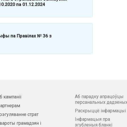
0.2020 па 01.12.2024
фы па Правілах № 36 з
Аб парадку апрацоўцы
б кампаніі
персанальных дадзены
артнерам
Раскрыццё інфармацыі
рэгуляванне страт
Інфармацыя пра
вароты грамадзян і
згубленыя бланкі