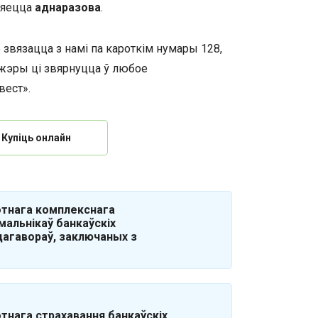
ляецца
аднаразова
.
звязацца з намі па кароткім нумары 128,
джэры ці звярнуцца ў любое
вест».
Купіць онлайн
отнага комплекснага
альнікаў банкаўскіх
агавораў, заключаных з
тнага страхавання банкаўскіх