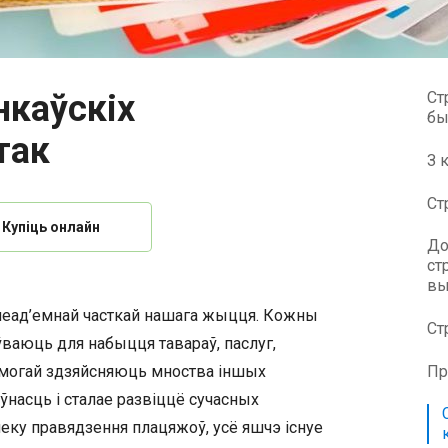
нкаўскіх
Ст
бы
так
З 
Ст
Купіць онлайн
До
ст
вы
 неад’емнай часткай нашага жыцця. Кожны
Ст
ваюць для набыцця тавараў, паслуг,
апамогай здзяйсняюць мноства іншых
Пр
ўнасць і сталае развіццё сучасных
пеку правядзення плацяжоў, усё яшчэ існуе