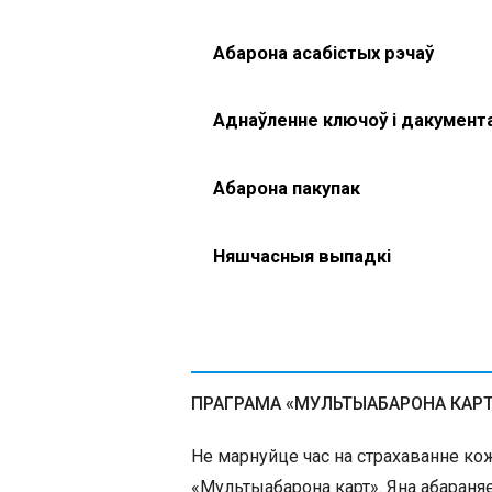
Абарона асабістых рэчаў
Аднаўленне ключоў і дакумент
Абарона пакупак
Няшчасныя выпадкі
ПРАГРАМА «МУЛЬТЫАБАРОНА КАР
Не марнуйце час на страхаванне ко
«Мультыабарона карт». Яна абараняе