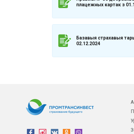
плацежных картак з 01.1
Базавыя страхавыя тары
02.12.2024
А
П
У
З