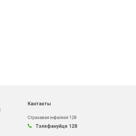
Кантакты
х
Страхавая інфалінія 128
Тэлефануйце 128