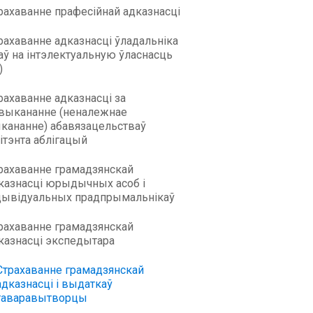
рахаванне прафесійнай адказнасці
рахаванне адказнасці ўладальніка
аў на інтэлектуальную ўласнасць
)
рахаванне адказнасці за
выкананне (неналежнае
кананне) абавязацельстваў
ітэнта аблігацый
рахаванне грамадзянскай
казнасці юрыдычных асоб і
дывідуальных прадпрымальнікаў
рахаванне грамадзянскай
казнасці экспедытара
Страхаванне грамадзянскай
адказнасці і выдаткаў
таваравытворцы