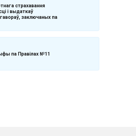
тнага страхавання
ці і выдаткаў
гавораў, заключаных па
ыфы па Правілах №11