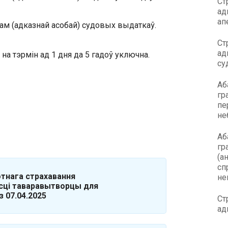
Ст
ад
ап
ам (адказнай асобай) судовых выдаткаў.
Ст
ад
а тэрмін ад 1 дня да 5 гадоў уключна.
су
Аб
гр
пе
не
Аб
гр
(а
сп
тнага страхавання
не
сці таваравытворцы для
 07.04.2025
Ст
ад