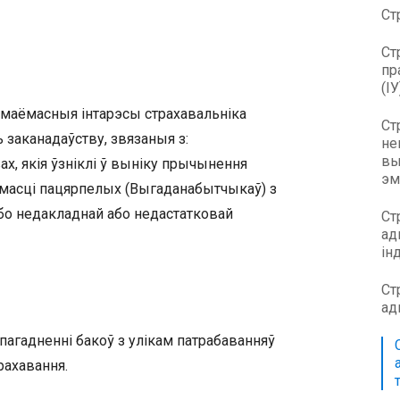
Ст
Ст
пр
(ІУ
маёмасныя інтарэсы страхавальніка
Ст
ь заканадаўству, звязаныя з:
не
вы
ах, якія ўзніклі ў выніку прычынення
эм
масці пацярпелых (Выгаданабытчыкаў) з
о недакладнай або недастатковай
Ст
ад
ін
Ст
ад
пагадненні бакоў з улікам патрабаванняў
рахавання.