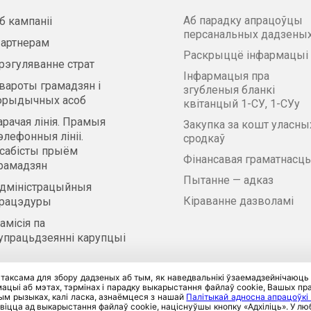
Аб парадку апрацоўцы
б кампаніі
персанальных дадзены
артнерам
Раскрыццё інфармацыі
рэгуляванне страт
Інфармацыя пра
вароты грамадзян і
згубленыя бланкі
рыдычных асоб
квітанцый 1-СУ, 1-СУу
арачая лінія. Прамыя
Закупка за кошт уласны
элефонныя лініі.
сродкаў
сабісты прыём
Фінансавая граматнасць
рамадзян
Пытанне — адказ
дміністрацыйныя
Кіраванне дазволамі
рацэдуры
амісія па
упрацьдзеянні карупцыі
 таксама для збору дадзеных аб тым, як наведвальнікі ўзаемадзейнічаюць
цыі аб мэтах, тэрмінах і парадку выкарыстання файлаў cookie, Вашых прав
льности
и
Условия использования
Google.
тым рызыках, калі ласка, азнаёмцеся з нашай
Палітыкай адносна апрацоўкі
віцца ад выкарыстання файлаў cookie, націснуўшы кнопку «Адхіліць». У 