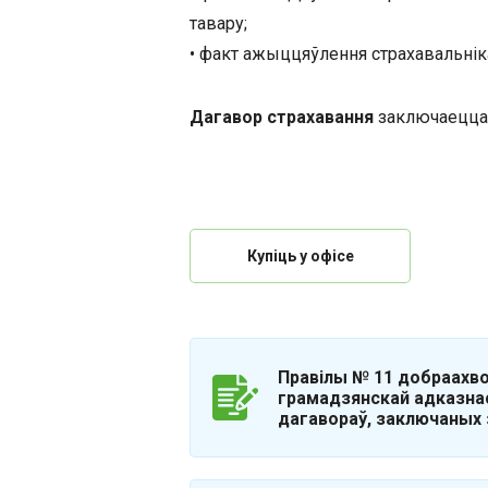
тавару;
• факт ажыццяўлення страхавальнік
Дагавор страхавання
заключаецца н
Купіць у офісе
Правілы № 11 добраахво
грамадзянскай адказна
дагавораў, заключаных з