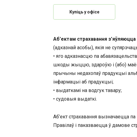
Купіць у офісе
Аб’ектам страхавання з’яўляюцца
(адказнай асобы), якія не супярэчац
• яго адказнасцю па абавязацельств
шкоды жыццю, здароўю і (або) маё
прычыны недахопаў прадукцыі альб
інфармацыі аб прадукцыі;
• выдаткамі на водгук тавару;
• судовыя выдаткі.
Аб’ект страхавання вызначаецца па 
Правілаў і паказваецца ў дамове ст