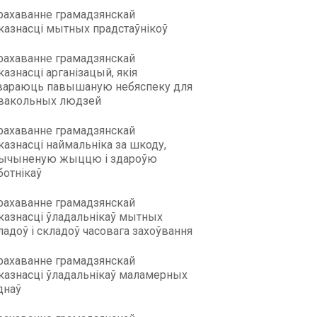
рахаванне грамадзянскай
казнасці мытных прадстаўнікоў
рахаванне грамадзянскай
казнасці арганізацый, якія
вараюць павышаную небяспеку для
вакольных людзей
рахаванне грамадзянскай
казнасці наймальніка за шкоду,
ычыненую жыццю і здароўю
ботнікаў
рахаванне грамадзянскай
казнасці ўладальнікаў мытных
ладоў і складоў часовага захоўвання
рахаванне грамадзянскай
казнасці ўладальнікаў маламерных
днаў