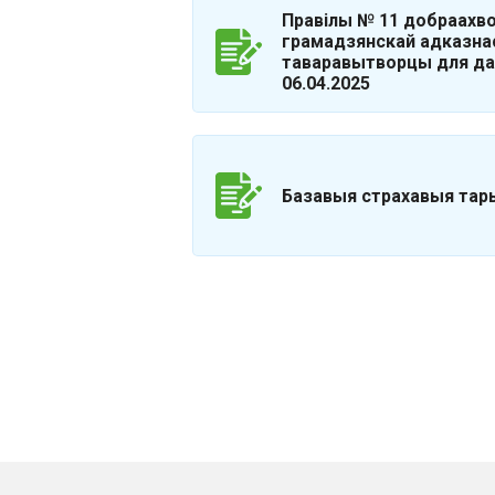
Правілы № 11 добраахво
грамадзянскай адказнас
таваравытворцы для да
06.04.2025
Базавыя страхавыя тар