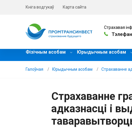
Кніга водгукаў
Карта сайта
Страхавая інф
Тэлефан
Фізічным асобам
Юрыдычным асобам
Галоўная
Юрыдычным асобам
Страхаванне а
Страхаванне гр
адказнасці і в
таваравытворц