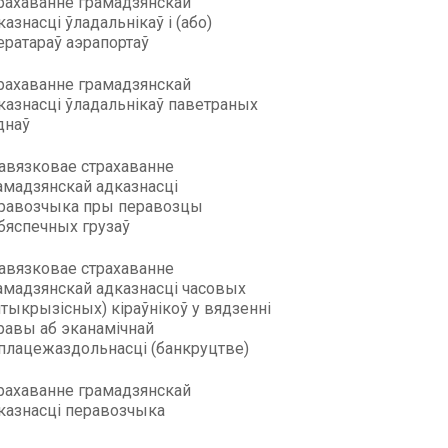
рахаванне грамадзянскай
казнасці ўладальнікаў і (або)
ератараў аэрапортаў
рахаванне грамадзянскай
казнасці ўладальнікаў паветраных
днаў
авязковае страхаванне
амадзянскай адказнасці
равозчыка пры перавозцы
бяспечных грузаў
авязковае страхаванне
амадзянскай адказнасці часовых
нтыкрызісных) кіраўнікоў у вядзенні
равы аб эканамічнай
плацежаздольнасці (банкруцтве)
рахаванне грамадзянскай
казнасці перавозчыка