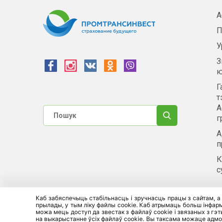
А
П
У
З
ю
Г
т
А
г
А
п
К
с
Каб забяспечыць стабільнасць і зручнасць працы з сайтам, а
прылады, у тым ліку файлы cookie. Каб атрымаць больш інфарма
Сайт защищен reCAPTCHA, применяются
Политика конфиденциа
можа мець доступ да звестак з файлаў cookie і звязаных з гэ
на выкарыстанне ўсіх файлаў cookie. Вы таксама можаце адмо