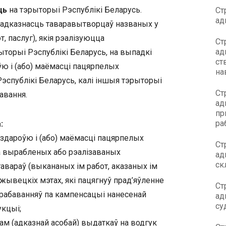
ць
на тэрыторыі Рэспублікі Беларусь.
Ст
ад
адказнасць таваравытворцаў названых у
, паслуг), якія рэалізуюцца
Ст
ад
торыі Рэспублікі Беларусь, на выпадкі
ст
 і (або) маёмасці пацярпелых
на
эспублікі Беларусь, калі іншыя тэрыторыі
Ст
авання.
ад
пр
ра
:
дароўю і (або) маёмасці пацярпелых
Ст
а вырабленых або рэалізаваных
ад
ск
тавараў (выкананых ім работ, аказаных ім
жывецкіх мэтах, які пацягнуў прад’яўленне
Ст
трабаванняў па кампенсацыі нанесенай
ад
су
кцыі;
ам (адказнай асобай) выдаткаў на водгук