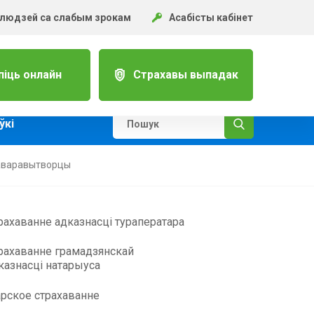
 людзей са слабым зрокам
Асабісты кабінет
піць онлайн
Страхавы выпадак
ўкi
таваравытворцы
рахаванне адказнасці тураператара
рахаванне грамадзянскай
казнасці натарыуса
рское страхаванне