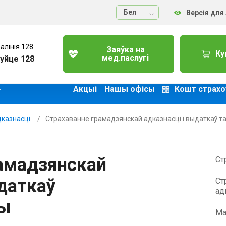
Бел
Версія для
алінія 128
Заяўка на
Ку
мед.паслугі
уйце 128
Акцыі
Нашы офісы
Кошт страхо
дказнасці
Страхаванне грамадзянскай адказнасці і выдаткаў 
амадзянскай
Ст
ыдаткаў
Ст
ад
ы
Ма