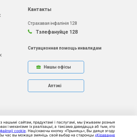
Кантакты
х
Страхавая інфалінія 128
Тэлефануйце 128
Ситуационная помощь инвалидам
х
Нашы офісы
Аптэкі
 з нашымі сайтам, прадуктамі і паслугамі, мы ўжываем розныя
ах і механізме іх рэалізацыі, а таксама даведацца аб тым, хто
 файлаў cookie
. Націскаючы кнопку «Прыняць», Вы даяце згоду
любы час вы можаце змяніць свой выбар на старонцы
«Кіраванне