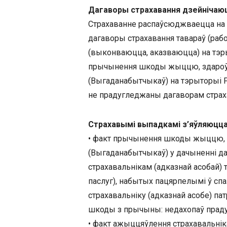
Дагаворы страхавання дзейнічаю
Страхаванне распаўсюджваецца на 
дагаворы страхавання тавараў (работ
(выконваюцца, аказваюцца) на тэры
прычынення шкоды жыццю, здароўю
(Выгаданабытчыкаў) на тэрыторыі Р
не прадугледжаны дагаворам страх
Страхавымі выпадкамі з’яўляюцца
• факт прычынення шкоды жыццю, з
(Выгаданабытчыкаў) у дачыненні д
страхавальнікам (адказнай асобай) 
паслуг), набытых пацярпелымі ў спа
страхавальніку (адказнай асобе) па
шкоды з прычыны: недахопаў праду
• факт ажыццяўлення страхавальнік