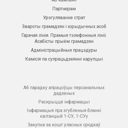
Партнерам
Урэгуляванне страт
Звароты грамадзян і юрыдычных асоб
Гарачая лінія. Прамыя тэлефонныя лініі.
Асабісты прыём грамадзян
Адміністрацыйныя працэдуры
Камісія па супрацьдзеянні карупцыі
Аб парадку апрацоўцы персанальных
дадзеных
Раскрыццё інфармацыі
Інфармацыя пра згубленыя бланкі
квітанцый 1-СУ, 1-СУу
Закупка за кошт уласных сродкаў