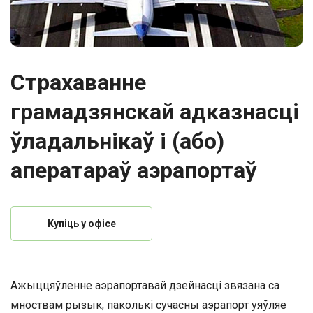
Страхаванне
грамадзянскай адказнасці
ўладальнікаў і (або)
аператараў аэрапортаў
Купіць у офісе
Ажыццяўленне аэрапортавай дзейнасці звязана са
мноствам рызык, паколькі сучасны аэрапорт уяўляе