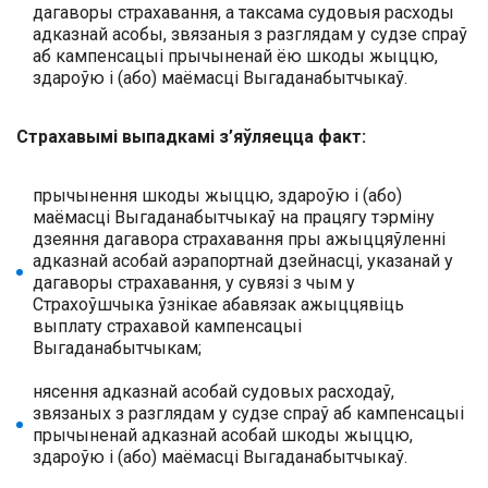
дагаворы страхавання, а таксама судовыя расходы
адказнай асобы, звязаныя з разглядам у судзе спраў
аб кампенсацыі прычыненай ёю шкоды жыццю,
здароўю і (або) маёмасці Выгаданабытчыкаў.
Страхавымі выпадкамі з’яўляецца факт:
прычынення шкоды жыццю, здароўю і (або)
маёмасці Выгаданабытчыкаў на працягу тэрміну
дзеяння дагавора страхавання пры ажыццяўленні
адказнай асобай аэрапортнай дзейнасці, указанай у
дагаворы страхавання, у сувязі з чым у
Страхоўшчыка ўзнікае абавязак ажыццявіць
выплату страхавой кампенсацыі
Выгаданабытчыкам;
нясення адказнай асобай судовых расходаў,
звязаных з разглядам у судзе спраў аб кампенсацыі
прычыненай адказнай асобай шкоды жыццю,
здароўю і (або) маёмасці Выгаданабытчыкаў.