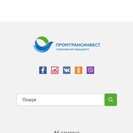
Аб кампаніі