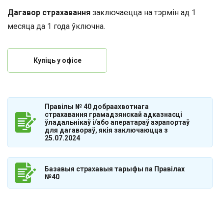
Дагавор страхавання
заключаецца на тэрмін ад 1
месяца да 1 года ўключна.
Купіць у офісе
Правілы № 40 добраахвотнага
страхавання грамадзянскай адказнасці
ўладальнікаў і/або аператараў аэрапортаў
для дагавораў, якія заключаюцца з
25.07.2024
Базавыя страхавыя тарыфы па Правілах
№40