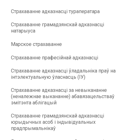
Страхаванне адказнасці тураператара
Страхаванне грамадзянскай адказнасці
натарыуса
Марское страхаванне
Страхаванне прафесійнай адказнасці
Страхаванне адказнасці ўладальніка праў на
інтэлектуальную ўласнасць (ІУ)
Страхаванне адказнасці за невыкананне
(неналежнае выкананне) абавязацельстваў
эмітэнта аблігацый
Страхаванне грамадзянскай адказнасці
юрыдычных асоб і індывідуальных
прадпрымальнікаў