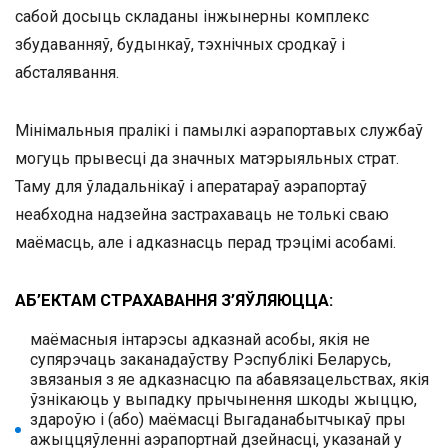
сабой досыць складаны інжынерны комплекс
збудаванняў, будынкаў, тэхнічных сродкаў і
абсталявання.
Мінімальныя пралікі і памылкі аэрапортавых службаў
могуць прывесці да значных матэрыяльных страт.
Таму для ўладальнікаў і аператараў аэрапортаў
неабходна надзейна застрахаваць не толькі сваю
маёмасць, але і адказнасць перад трэцімі асобамі.
АБ’ЕКТАМ СТРАХАВАННЯ З’ЯЎЛЯЮЦЦА:
маёмасныя інтарэсы адказнай асобы, якія не
супярэчаць заканадаўству Рэспублікі Беларусь,
звязаныя з яе адказнасцю па абавязацельствах, якія
ўзнікаюць у выпадку прычынення шкоды жыццю,
здароўю і (або) маёмасці Выгаданабытчыкаў пры
ажыццяўленні аэрапортнай дзейнасці, указанай у