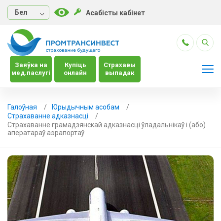
Бел
Асабісты кабінет
Заяўка на
Купіць
Страхавы
мед.паслугі
онлайн
выпадак
Галоўная
Юрыдычным асобам
Страхаванне адказнасці
Страхаванне грамадзянскай адказнасці ўладальнікаў і (або)
аператараў аэрапортаў