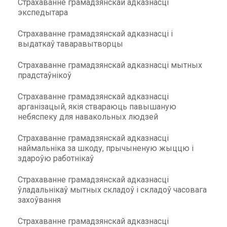
Страхаванне грамадзянскай адказнасці
экспедытара
Страхаванне грамадзянскай адказнасці і
выдаткаў таваравытворцы
Страхаванне грамадзянскай адказнасці мытных
прадстаўнікоў
Страхаванне грамадзянскай адказнасці
арганізацый, якія ствараюць павышаную
небяспеку для навакольных людзей
Страхаванне грамадзянскай адказнасці
наймальніка за шкоду, прычыненую жыццю і
здароўю работнікаў
Страхаванне грамадзянскай адказнасці
ўладальнікаў мытных складоў і складоў часовага
захоўвання
Страхаванне грамадзянскай адказнасці