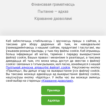
Фінансавая граматнасць
Пытанне — адказ
Кіраванне дазволамі
Каб забяспечыць стабільнасць і зручнасць працы з сайтам, а
Кантакты
таксама для збору дадзеных аб тым, як наведвальнікі
ўзаемадзейнічаюць з нашымі сайтам, прадуктамі і паслугамі, мы
ўжываем розныя прылады, у тым ліку файлы cookie. Каб атрымаць
Страхавая інфалінія 128
больш інфармацыі аб мэтах, тэрмінах і парадку выкарыстання
файлаў cookie, Вашых правах і механізме іх рэалізацыі, а таксама
Тэлефануйце 128
даведацца аб тым, хто можа мець доступ да звестак з файлаў
cookie і звязаных з гэтым рызыках, калі ласка, азнаёмцеся з нашай
Палітыкай адносна апрацоўкі файлаў cookie
. Націскаючы кнопку
«Прыняць», Вы даяце згоду на выкарыстанне ўсіх файлаў cookie.
Ситуационная помощь инвалидам
Вы таксама можаце адмовіцца ад выкарыстання файлаў cookie,
націснуўшы кнопку «Адхіліць». У любы час вы можаце змяніць
свой выбар на старонцы
«Кіраванне дазволамі»
.
Нашы офісы
Прыняць
Адхіліць
Аптэкі