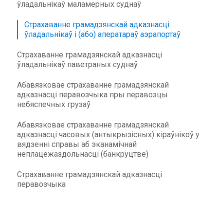
ўладальнікаў маламерных суднаў
Страхаванне грамадзянскай адказнасці
ўладальнікаў і (або) аператараў аэрапортаў
Страхаванне грамадзянскай адказнасці
ўладальнікаў паветраных суднаў
Абавязковае страхаванне грамадзянскай
адказнасці перавозчыка пры перавозцы
небяспечных грузаў
Абавязковае страхаванне грамадзянскай
адказнасці часовых (антыкрызісных) кіраўнікоў у
вядзенні справы аб эканамічнай
неплацежаздольнасці (банкруцтве)
Страхаванне грамадзянскай адказнасці
перавозчыка