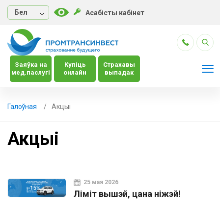
Бел
Асабісты кабінет
Заяўка на
Купіць
Страхавы
мед.паслугі
онлайн
выпадак
Галоўная
Акцыі
Акцыі
25 мая 2026
Ліміт вышэй, цана ніжэй!