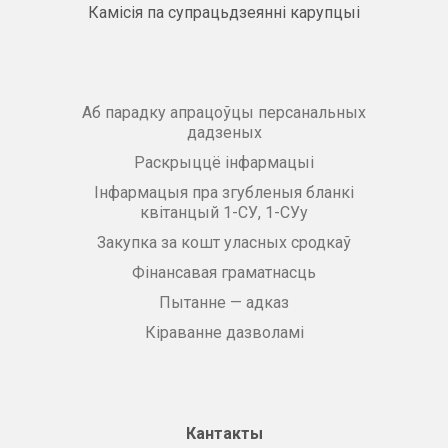
Камісія па супрацьдзеянні карупцыі
Аб парадку апрацоўцы персанальных
дадзеных
Раскрыццё інфармацыі
Інфармацыя пра згубленыя бланкі
квітанцый 1-СУ, 1-СУу
Закупка за кошт уласных сродкаў
Фінансавая граматнасць
Пытанне — адказ
Кіраванне дазволамі
Кантакты