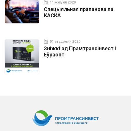
11 жніўня 2020
Спецыяльная прапанова па
КАСКА
01 студзеня 2020
Зніжкі ад Прамтрансінвест і
Еўраопт