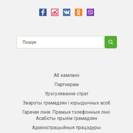
Аб кампаніі
Партнерам
Урэгуляванне страт
Звароты грамадзян і юрыдычных асоб
Гарачая лінія. Прамыя тэлефонныя лініі.
Асабісты прыём грамадзян
Адміністрацыйныя працэдуры