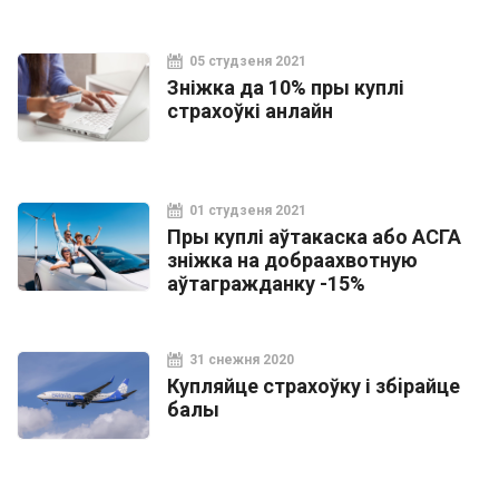
05 студзеня 2021
Зніжка да 10% пры куплі
страхоўкі анлайн
01 студзеня 2021
Пры куплі аўтакаска або АСГА
зніжка на добраахвотную
аўтагражданку -15%
31 снежня 2020
Купляйце страхоўку і збiрайце
балы