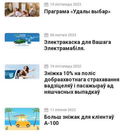
10 лістапада 2023
Праграма «Удалы выбар»
06 лютага 2023
Электракаска для Вашага
Электрамабіля.
16 лістапада 2022
Зніжка 10% на поліс
добраахвотнага страхавання
вадзіцеляў і пасажыраў ад
няшчасных выпадкаў
11 ліпеня 2022
Больш зніжак для кліентаў
А-100