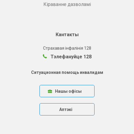
Кіраванне дазволамі
Кантакты
Страхавая інфалінія 128
Тэлефануйце 128
Ситуационная помощь инвалидам
Нашы офісы
Аптэкі