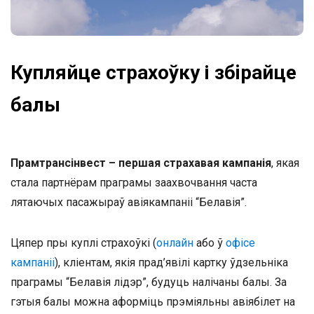
Купляйце страхоўку і збiрайце
балы
Прамтрансінвест – першая страхавая кампанія
, якая
стала партнёрам праграмы заахвочвання часта
лятаючых пасажыраў авіякампаніі “Белавія”.
Цяпер пры куплі страхоўкі (
онлайн
або ў
офісе
кампаніі
), кліентам, якія прад’явілі картку ўдзельніка
праграмы “Белавія лідэр”, будуць налічаны балы. За
гэтыя балы можна аформіць прэміяльны авіябілет на