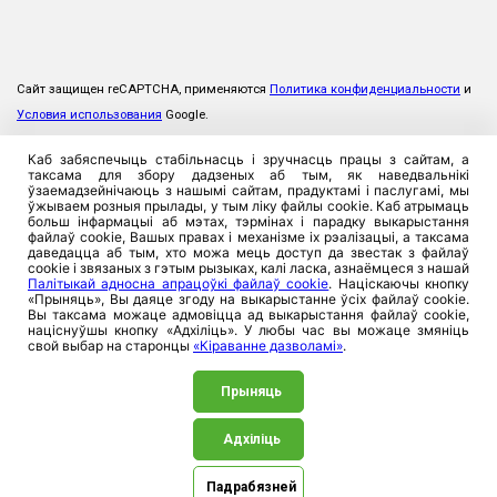
Сайт защищен reCAPTCHA, применяются
Политика конфиденциальности
и
Условия использования
Google.
Каб забяспечыць стабільнасць і зручнасць працы з сайтам, а
таксама для збору дадзеных аб тым, як наведвальнікі
ўзаемадзейнічаюць з нашымі сайтам, прадуктамі і паслугамі, мы
ўжываем розныя прылады, у тым ліку файлы cookie. Каб атрымаць
больш інфармацыі аб мэтах, тэрмінах і парадку выкарыстання
файлаў cookie, Вашых правах і механізме іх рэалізацыі, а таксама
даведацца аб тым, хто можа мець доступ да звестак з файлаў
cookie і звязаных з гэтым рызыках, калі ласка, азнаёмцеся з нашай
Палітыкай адносна апрацоўкі файлаў cookie
. Націскаючы кнопку
«Прыняць», Вы даяце згоду на выкарыстанне ўсіх файлаў cookie.
Вы таксама можаце адмовіцца ад выкарыстання файлаў cookie,
націснуўшы кнопку «Адхіліць». У любы час вы можаце змяніць
свой выбар на старонцы
«Кіраванне дазволамі»
.
Прыняць
Адхіліць
©2026. ЗАСТ «Прамтрансінвест», 220026, Рэспублика
Беларусь, г. Мінск, вул. Пляханава, 8. УНП 100357923
Падрабязней