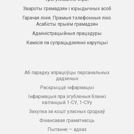
Звароты грамадзян і юрыдычных асоб
Гарачая лінія. Прамыя тэлефонныя лініі.
Асабісты прыём грамадзян
Адміністрацыйныя працэдуры
Камісія па супрацьдзеянні карупцыі
Аб парадку апрацоўцы персанальных
дадзеных
Раскрыццё інфармацыі
Інфармацыя пра згубленыя бланкі
квітанцый 1-СУ, 1-СУу
Закупка за кошт уласных сродкаў
Фінансавая граматнасць
Пытанне — адказ