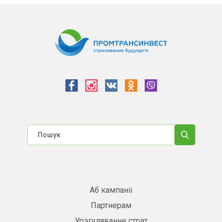
Аб кампаніі
Партнерам
Урэгуляванне страт