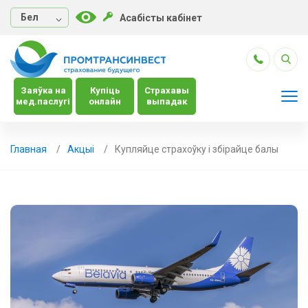
Бел
Асабісты кабінет
Заяўка на
Купіць
Страхавы
мед.паслугі
онлайн
выпадак
Главная
Акцыі
Купляйце страхоўку і збiрайце балы