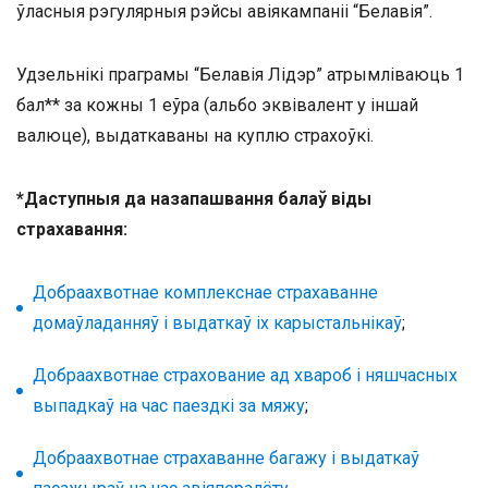
ўласныя рэгулярныя рэйсы авіякампаніі “Белавія”.
Удзельнікі праграмы “Белавія Лідэр” атрымліваюць 1
бал** за кожны 1 еўра (альбо эквівалент у іншай
валюце), выдаткаваны на куплю страхоўкі.
*Даступныя да назапашвання балаў віды
страхавання:
Добраахвотнае комплекснае страхаванне
домаўладанняў і выдаткаў іх карыстальнікаў
;
Добраахвотнае страхование ад хвароб і няшчасных
выпадкаў на час паездкі за мяжу
;
Добраахвотнае страхаванне багажу і выдаткаў