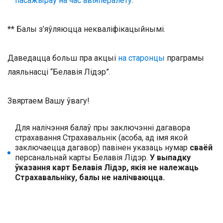
пасажыраў на час авіяпералёту
.
** Балы з’яўляюцца некваліфікацыйнымі.
Даведацца больш пра акцыі
на старонцы
праграмы
лаяльнасці “Белавія Лідэр”.
Звяртаем Вашу ўвагу!
Для налічэння балаў пры заключэнні дагавора
страхавання Страхавальнік (асоба, ад імя якой
заключаецца дагавор) павінен указаць нумар
сваёй
персанальнай карты Белавія Лідэр.
У выпадку
ўказання карт Белавія Лідэр, якія не належаць
Страхавальніку, балы не налічваюцца.