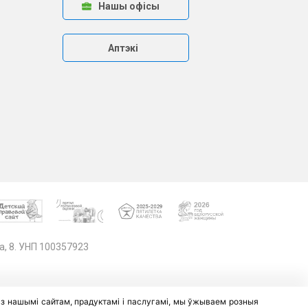
Нашы офісы
Аптэкі
а, 8. УНП 100357923
 з нашымі сайтам, прадуктамі і паслугамі, мы ўжываем розныя