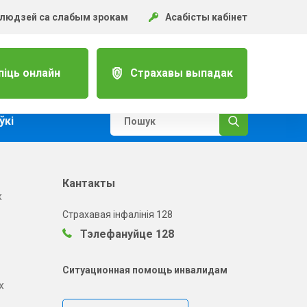
 людзей са слабым зрокам
Асабісты кабінет
піць онлайн
Страхавы выпадак
ўкi
Кантакты
х
Страхавая інфалінія 128
Тэлефануйце 128
Ситуационная помощь инвалидам
х