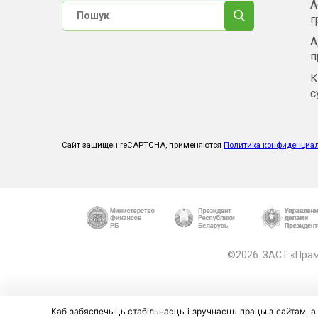
А
г
А
п
К
с
Сайт защищен reCAPTCHA, применяются
Политика конфиденциа
©2026. ЗАСТ «Прамт
Каб забяспечыць стабільнасць і зручнасць працы з сайтам, а