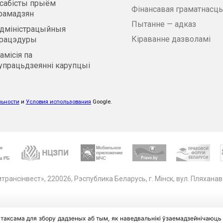
сабісты прыём
Фінансавая граматнасць
рамадзян
Пытанне — адказ
дміністрацыйныя
Кіраванне дазволамі
рацэдуры
амісія па
упрацьдзеянні карупцыі
льности
и
Условия использования
Google.
рансінвест», 220026, Рэспублика Беларусь, г. Мінск, вул. Пляханав
 таксама для збору дадзеных аб тым, як наведвальнікі ўзаемадзейнічаюць