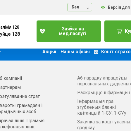
Бел
Версія для
алінія 128
Заяўка на
Ку
мед.паслугі
уйце 128
Акцыі
Нашы офісы
Кошт страхо
Аб парадку апрацоўцы
б кампаніі
персанальных дадзены
артнерам
Раскрыццё інфармацыі
рэгуляванне страт
Інфармацыя пра
вароты грамадзян і
згубленыя бланкі
рыдычных асоб
квітанцый 1-СУ, 1-СУу
арачая лінія. Прамыя
Закупка за кошт уласны
элефонныя лініі.
сродкаў