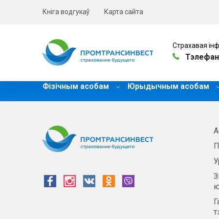
Кніга водгукаў
Карта сайта
Страхавая інф
Тэлефан
Фізічным асобам
Юрыдычным асобам
А
П
У
З
ю
Г
т