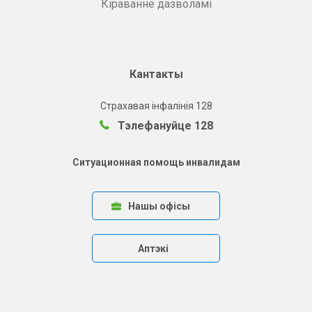
Кіраванне дазволамі
Кантакты
Страхавая інфалінія 128
Тэлефануйце 128
Ситуационная помощь инвалидам
Нашы офісы
Аптэкі