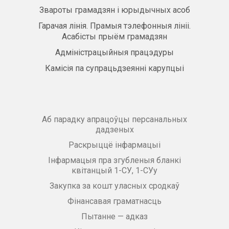
Звароты грамадзян і юрыдычных асоб
Гарачая лінія. Прамыя тэлефонныя лініі.
Асабісты прыём грамадзян
Адміністрацыйныя працэдуры
Камісія па супрацьдзеянні карупцыі
Аб парадку апрацоўцы персанальных
дадзеных
Раскрыццё інфармацыі
Інфармацыя пра згубленыя бланкі
квітанцый 1-СУ, 1-СУу
Закупка за кошт уласных сродкаў
Фінансавая граматнасць
Пытанне — адказ