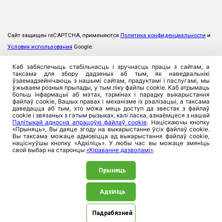
Сайт защищен reCAPTCHA, применяются
Политика конфиденциальности
и
Условия использования
Google.
Каб забяспечыць стабільнасць і зручнасць працы з сайтам, а
таксама для збору дадзеных аб тым, як наведвальнікі
ўзаемадзейнічаюць з нашымі сайтам, прадуктамі і паслугамі, мы
ўжываем розныя прылады, у тым ліку файлы cookie. Каб атрымаць
больш інфармацыі аб мэтах, тэрмінах і парадку выкарыстання
файлаў cookie, Вашых правах і механізме іх рэалізацыі, а таксама
даведацца аб тым, хто можа мець доступ да звестак з файлаў
cookie і звязаных з гэтым рызыках, калі ласка, азнаёмцеся з нашай
Палітыкай адносна апрацоўкі файлаў cookie
. Націскаючы кнопку
«Прыняць», Вы даяце згоду на выкарыстанне ўсіх файлаў cookie.
Вы таксама можаце адмовіцца ад выкарыстання файлаў cookie,
націснуўшы кнопку «Адхіліць». У любы час вы можаце змяніць
свой выбар на старонцы
«Кіраванне дазволамі»
.
Прыняць
Адхіліць
©2026. ЗАСТ «Прамтрансінвест», 220026, Рэспублика
Беларусь, г. Мінск, вул. Пляханава, 8. УНП 100357923
Падрабязней