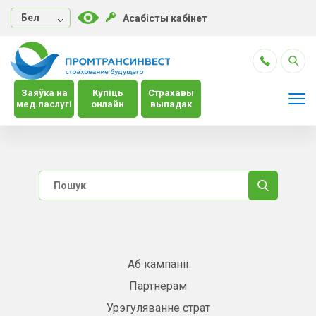
Бел
Асабісты кабінет
Заяўка на
Купіць
Страхавы
мед.паслугі
онлайн
выпадак
Аб кампаніі
Партнерам
Урэгуляванне страт