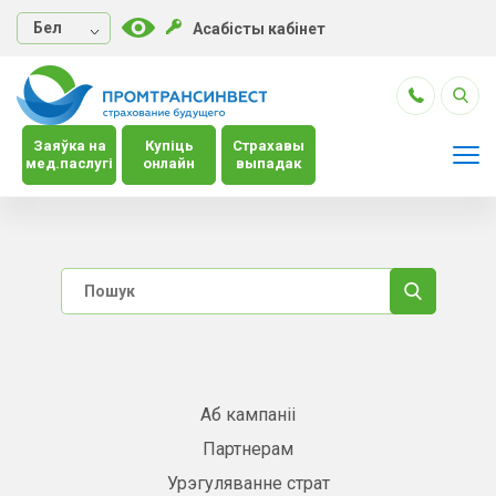
Бел
Асабісты кабінет
Заяўка на
Купіць
Страхавы
мед.паслугі
онлайн
выпадак
Аб кампаніі
Партнерам
Урэгуляванне страт