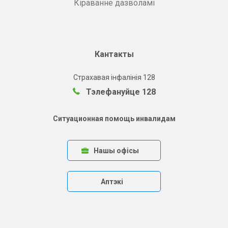
Кіраванне дазволамі
Кантакты
Страхавая інфалінія 128
Тэлефануйце 128
Ситуационная помощь инвалидам
Нашы офісы
Аптэкі