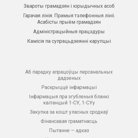
Звароты грамадзян і юрыдычных асоб
Гарачая лінія. Прамыя тэлефонныя лініі.
Асабісты прыём грамадзян
Адміністрацыйныя працэдуры
Камісія па супрацьдзеянні карупцыі
Аб парадку апрацоўцы персанальных
дадзеных
Раскрыццё інфармацыі
Інфармацыя пра згубленыя бланкі
квітанцый 1-СУ, 1-СУу
Закупка за кошт уласных сродкаў
Фінансавая граматнасць
Пытанне — адказ