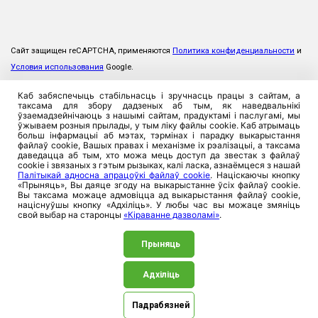
Сайт защищен reCAPTCHA, применяются
Политика конфиденциальности
и
Условия использования
Google.
Каб забяспечыць стабільнасць і зручнасць працы з сайтам, а
таксама для збору дадзеных аб тым, як наведвальнікі
ўзаемадзейнічаюць з нашымі сайтам, прадуктамі і паслугамі, мы
ўжываем розныя прылады, у тым ліку файлы cookie. Каб атрымаць
больш інфармацыі аб мэтах, тэрмінах і парадку выкарыстання
файлаў cookie, Вашых правах і механізме іх рэалізацыі, а таксама
даведацца аб тым, хто можа мець доступ да звестак з файлаў
cookie і звязаных з гэтым рызыках, калі ласка, азнаёмцеся з нашай
Палітыкай адносна апрацоўкі файлаў cookie
. Націскаючы кнопку
«Прыняць», Вы даяце згоду на выкарыстанне ўсіх файлаў cookie.
Вы таксама можаце адмовіцца ад выкарыстання файлаў cookie,
націснуўшы кнопку «Адхіліць». У любы час вы можаце змяніць
свой выбар на старонцы
«Кіраванне дазволамі»
.
Прыняць
Адхіліць
©2026. ЗАСТ «Прамтрансінвест», 220026, Рэспублика
Беларусь, г. Мінск, вул. Пляханава, 8. УНП 100357923
Падрабязней