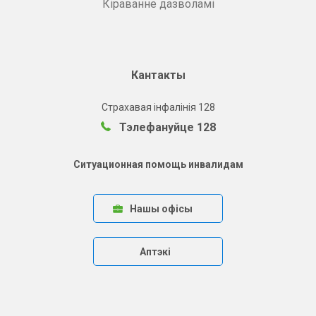
Кіраванне дазволамі
Кантакты
Страхавая інфалінія 128
Тэлефануйце 128
Ситуационная помощь инвалидам
Нашы офісы
Аптэкі