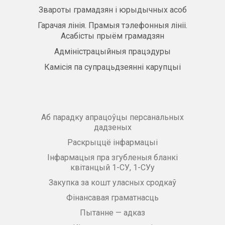
Звароты грамадзян і юрыдычных асоб
Гарачая лінія. Прамыя тэлефонныя лініі.
Асабісты прыём грамадзян
Адміністрацыйныя працэдуры
Камісія па супрацьдзеянні карупцыі
Аб парадку апрацоўцы персанальных
дадзеных
Раскрыццё інфармацыі
Інфармацыя пра згубленыя бланкі
квітанцый 1-СУ, 1-СУу
Закупка за кошт уласных сродкаў
Фінансавая граматнасць
Пытанне — адказ