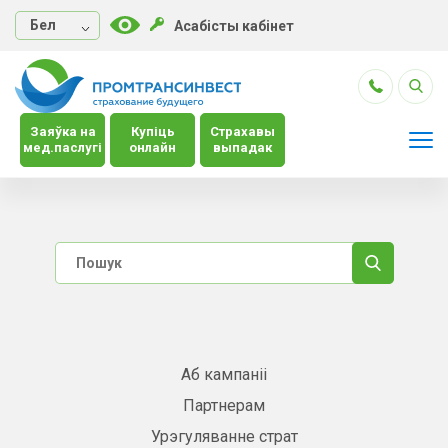
Бел
Асабісты кабінет
Заяўка на
Купіць
Страхавы
мед.паслугі
онлайн
выпадак
Аб кампаніі
Партнерам
Урэгуляванне страт