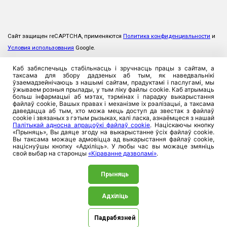
Сайт защищен reCAPTCHA, применяются
Политика конфиденциальности
и
Условия использования
Google.
Каб забяспечыць стабільнасць і зручнасць працы з сайтам, а
таксама для збору дадзеных аб тым, як наведвальнікі
ўзаемадзейнічаюць з нашымі сайтам, прадуктамі і паслугамі, мы
ўжываем розныя прылады, у тым ліку файлы cookie. Каб атрымаць
больш інфармацыі аб мэтах, тэрмінах і парадку выкарыстання
файлаў cookie, Вашых правах і механізме іх рэалізацыі, а таксама
даведацца аб тым, хто можа мець доступ да звестак з файлаў
cookie і звязаных з гэтым рызыках, калі ласка, азнаёмцеся з нашай
Палітыкай адносна апрацоўкі файлаў cookie
. Націскаючы кнопку
«Прыняць», Вы даяце згоду на выкарыстанне ўсіх файлаў cookie.
Вы таксама можаце адмовіцца ад выкарыстання файлаў cookie,
націснуўшы кнопку «Адхіліць». У любы час вы можаце змяніць
свой выбар на старонцы
«Кіраванне дазволамі»
.
Прыняць
Адхіліць
©2026. ЗАСТ «Прамтрансінвест», 220026, Рэспублика
Беларусь, г. Мінск, вул. Пляханава, 8. УНП 100357923
Падрабязней