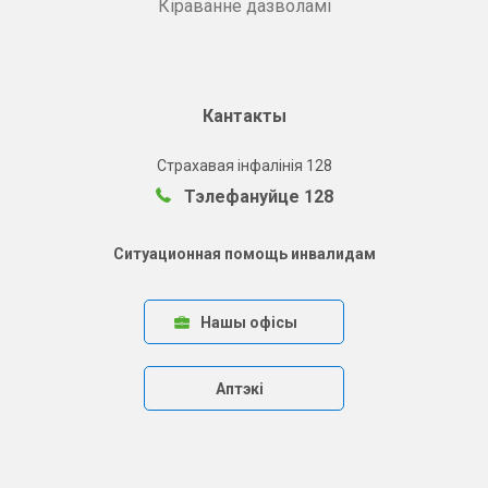
Кіраванне дазволамі
Кантакты
Страхавая інфалінія 128
Тэлефануйце 128
Ситуационная помощь инвалидам
Нашы офісы
Аптэкі