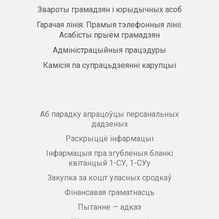
Звароты грамадзян і юрыдычных асоб
Гарачая лінія. Прамыя тэлефонныя лініі.
Асабісты прыём грамадзян
Адміністрацыйныя працэдуры
Камісія па супрацьдзеянні карупцыі
Аб парадку апрацоўцы персанальных
дадзеных
Раскрыццё інфармацыі
Інфармацыя пра згубленыя бланкі
квітанцый 1-СУ, 1-СУу
Закупка за кошт уласных сродкаў
Фінансавая граматнасць
Пытанне — адказ