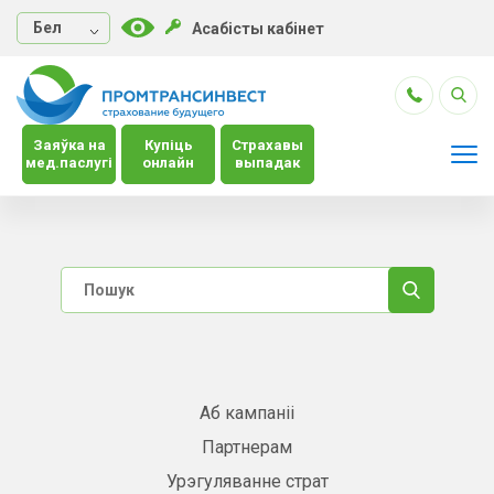
Бел
Асабісты кабінет
Заяўка на
Купіць
Страхавы
мед.паслугі
онлайн
выпадак
Аб кампаніі
Партнерам
Урэгуляванне страт