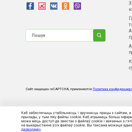
З
ю
Г
т
А
г
А
п
К
с
Сайт защищен reCAPTCHA, применяются
Политика конфиденциа
Каб забяспечыць стабільнасць і зручнасць працы з сайтам, а
прылады, у тым ліку файлы cookie. Каб атрымаць больш інфарма
можа мець доступ да звестак з файлаў cookie і звязаных з гэ
на выкарыстанне ўсіх файлаў cookie. Вы таксама можаце адмо
дазволамі»
.