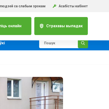
 людзей са слабым зрокам
Асабісты кабінет
піць онлайн
Страхавы выпадак
ўкi