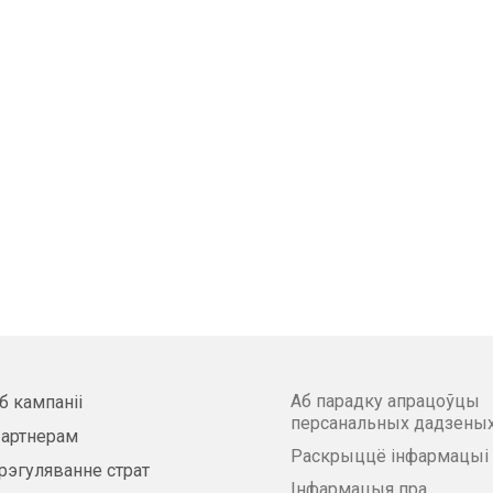
Аб парадку апрацоўцы
б кампаніі
персанальных дадзены
артнерам
Раскрыццё інфармацыі
рэгуляванне страт
Інфармацыя пра