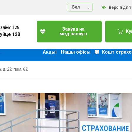
Бел
Версія для
алінія 128
Заяўка на
Ку
мед.паслугі
уйце 128
Акцыі
Нашы офісы
Кошт страхо
, д. 22, пам. 62