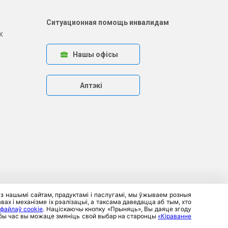
Ситуационная помощь инвалидам
х
Нашы офісы
Аптэкі
 з нашымі сайтам, прадуктамі і паслугамі, мы ўжываем розныя
ах і механізме іх рэалізацыі, а таксама даведацца аб тым, хто
 файлаў cookie
. Націскаючы кнопку «Прыняць», Вы даяце згоду
любы час вы можаце змяніць свой выбар на старонцы
«Кіраванне