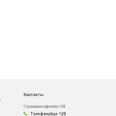
Кантакты
х
Страхавая інфалінія 128
Тэлефануйце 128