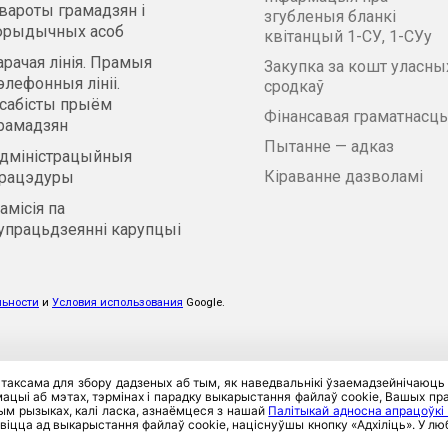
вароты грамадзян і
згубленыя бланкі
рыдычных асоб
квітанцый 1-СУ, 1-СУу
арачая лінія. Прамыя
Закупка за кошт уласны
элефонныя лініі.
сродкаў
сабісты прыём
Фінансавая граматнасць
рамадзян
Пытанне — адказ
дміністрацыйныя
Кіраванне дазволамі
рацэдуры
амісія па
упрацьдзеянні карупцыі
льности
и
Условия использования
Google.
 таксама для збору дадзеных аб тым, як наведвальнікі ўзаемадзейнічаюць
цыі аб мэтах, тэрмінах і парадку выкарыстання файлаў cookie, Вашых прав
тым рызыках, калі ласка, азнаёмцеся з нашай
Палітыкай адносна апрацоўкі
віцца ад выкарыстання файлаў cookie, націснуўшы кнопку «Адхіліць». У 