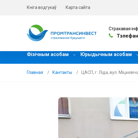
Кніга водгукаў
Карта сайта
Страхавая інф
Тэлефан
Фізічным асобам
Юрыдычным асобам
Главная
Кантакты
ЦАСП, г. Ліда, вул. Міцкевіча