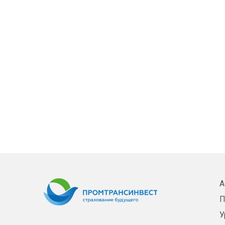
А
П
У