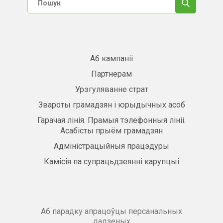
Аб кампаніі
Партнерам
Урэгуляванне страт
Звароты грамадзян і юрыдычных асоб
Гарачая лінія. Прамыя тэлефонныя лініі.
Асабісты прыём грамадзян
Адміністрацыйныя працэдуры
Камісія па супрацьдзеянні карупцыі
Аб парадку апрацоўцы персанальных
дадзеных