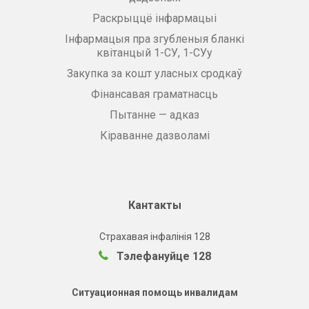
Раскрыццё інфармацыі
Інфармацыя пра згубленыя бланкі
квітанцый 1-СУ, 1-СУу
Закупка за кошт уласных сродкаў
Фінансавая граматнасць
Пытанне — адказ
Кіраванне дазволамі
Кантакты
Страхавая інфалінія 128
Тэлефануйце 128
Ситуационная помощь инвалидам