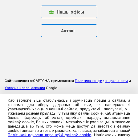
Нашы офісы
Аптэкі
Сайт защищен reCAPTCHA, применяются
Политика конфиденциальности
и
Условия использования
Google.
Каб забяспечыць стабільнасць і зручнасць працы з сайтам, а
таксама для збору дадзеных аб тым, як наведвальнікі
ўзаемадзейнічаюць з нашымі сайтам, прадуктамі і паслугамі, мы
ўжываем розныя прылады, у тым ліку файлы cookie. Каб атрымаць
больш інфармацыі аб мэтах, тэрмінах і парадку выкарыстання
файлаў cookie, Вашых правах і механізме іх рэалізацыі, а таксама
даведацца аб тым, хто можа мець доступ да звестак з файлаў
cookie і звязаных з гэтым рызыках, калі ласка, азнаёмцеся з нашай
Палітыкай адносна апрацоўкі файлаў cookie
. Націскаючы кнопку