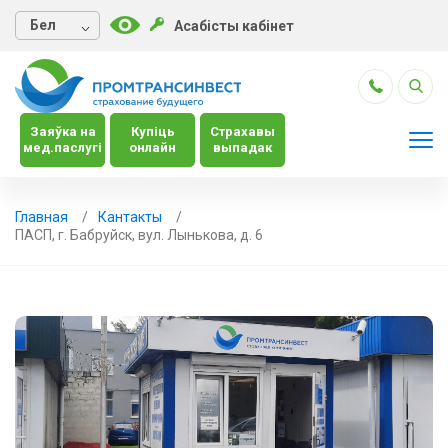
Бел
Асабісты кабінет
Заяўка на
Купіць
Страхавы
мед.паслугі
онлайн
выпадак
Главная
Кантакты
ПАСП, г. Бабруйск, вул. Лынькова, д. 6