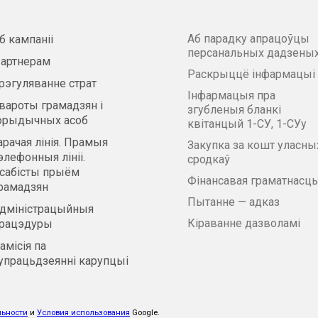
Аб парадку апрацоўцы
б кампаніі
персанальных дадзены
артнерам
Раскрыццё інфармацыі
рэгуляванне страт
Інфармацыя пра
вароты грамадзян і
згубленыя бланкі
рыдычных асоб
квітанцый 1-СУ, 1-СУу
арачая лінія. Прамыя
Закупка за кошт уласны
элефонныя лініі.
сродкаў
сабісты прыём
Фінансавая граматнасць
рамадзян
Пытанне — адказ
дміністрацыйныя
Кіраванне дазволамі
рацэдуры
амісія па
упрацьдзеянні карупцыі
льности
и
Условия использования
Google.