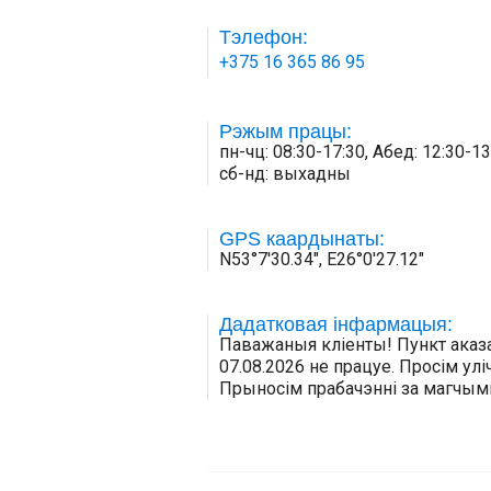
Тэлефон:
+375 16 365 86 95
Рэжым працы:
пн-чц: 08:30-17:30, Абед: 12:30-13:
сб-нд: выхадны
GPS каардынаты:
N53°7'30.34", E26°0'27.12"
Дадатковая інфармацыя:
Паважаныя кліенты! Пункт аказа
07.08.2026 не працуе. Просім ул
Прыносім прабачэнні за магчымы