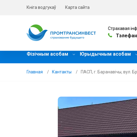
Кніга водгукаў
Карта сайта
Страхавая інф
Тэлефан
Фізічным асобам
Юрыдычным асобам
Главная
Кантакты
ПАСП, г. Баранавічы, вул. Бр