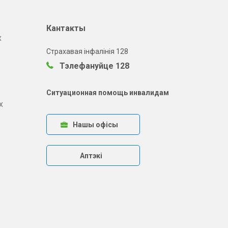
Кантакты
х
Страхавая інфалінія 128
Тэлефануйце 128
Ситуационная помощь инвалидам
х
Нашы офісы
Аптэкі