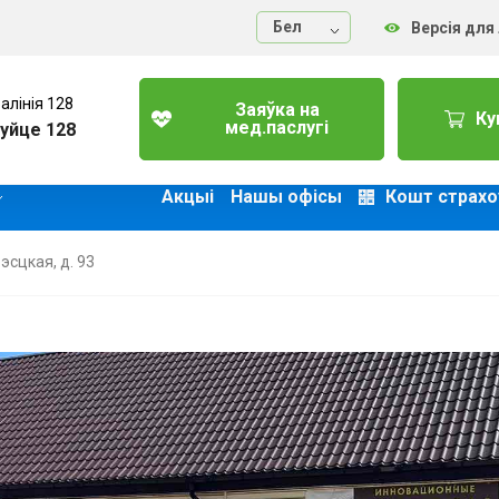
Бел
Версія для
алінія 128
Заяўка на
Ку
мед.паслугі
уйце 128
Акцыі
Нашы офісы
Кошт страхо
эсцкая, д. 93