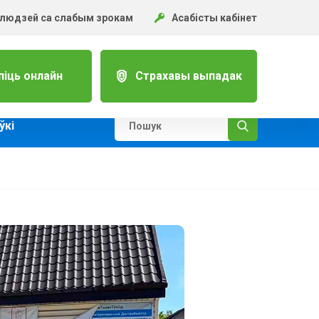
 людзей са слабым зрокам
Асабісты кабінет
піць онлайн
Страхавы выпадак
ўкi