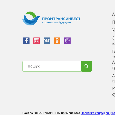
А
П
У
З
ю
Г
т
А
г
А
п
К
с
Сайт защищен reCAPTCHA, применяются
Политика конфиденциа