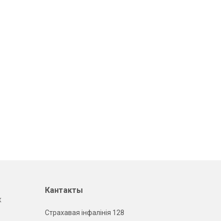
Кантакты
х
Страхавая інфалінія 128