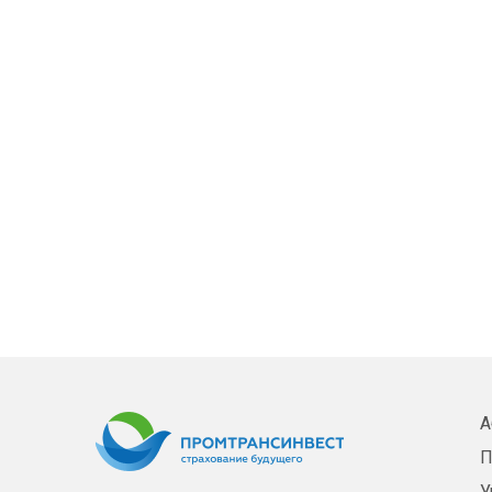
А
П
У