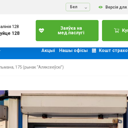
Бел
Версія для
алінія 128
Заяўка на
Ку
мед.паслугі
уйце 128
Акцыі
Нашы офісы
Кошт страхо
льмана, 175 (рынак “Аляксееўскі”)