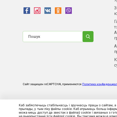
З
ю
Г
т
А
г
А
п
К
с
Сайт защищен reCAPTCHA, применяются
Политика конфиденциа
Каб забяспечыць стабільнасць і зручнасць працы з сайтам, а
прылады, у тым ліку файлы cookie. Каб атрымаць больш інфарма
можа мець доступ да звестак з файлаў cookie і звязаных з гэ
на выкарыстанне ўсіх файлаў cookie. Вы таксама можаце адмо