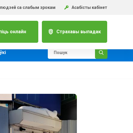
 людзей са слабым зрокам
Асабісты кабінет
піць онлайн
Страхавы выпадак
ўкi