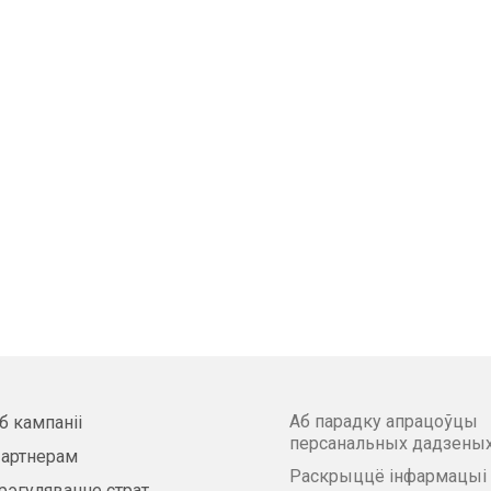
Аб парадку апрацоўцы
б кампаніі
персанальных дадзены
артнерам
Раскрыццё інфармацыі
рэгуляванне страт