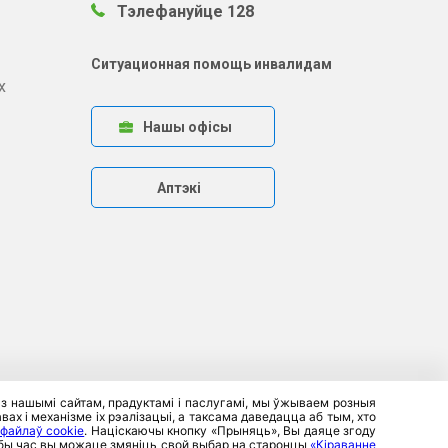
Тэлефануйце 128
Ситуационная помощь инвалидам
х
Нашы офісы
Аптэкі
 з нашымі сайтам, прадуктамі і паслугамі, мы ўжываем розныя
ах і механізме іх рэалізацыі, а таксама даведацца аб тым, хто
 файлаў cookie
. Націскаючы кнопку «Прыняць», Вы даяце згоду
любы час вы можаце змяніць свой выбар на старонцы
«Кіраванне