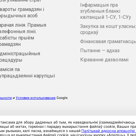
Інфармацыя пра
вароты грамадзян і
згубленыя бланкі
рыдычных асоб
квітанцый 1-СУ, 1-СУу
арачая лінія. Прамыя
Закупка за кошт уласны
элефонныя лініі.
сродкаў
сабісты прыём
Фінансавая граматнасць
рамадзян
Пытанне — адказ
дміністрацыйныя
Кіраванне дазволамі
рацэдуры
амісія па
упрацьдзеянні карупцыі
льности
и
Условия использования
Google.
 таксама для збору дадзеных аб тым, як наведвальнікі ўзаемадзейнічаюць
цыі аб мэтах, тэрмінах і парадку выкарыстання файлаў cookie, Вашых прав
тым рызыках, калі ласка, азнаёмцеся з нашай
Палітыкай адносна апрацоўкі
віцца ад выкарыстання файлаў cookie, націснуўшы кнопку «Адхіліць». У 