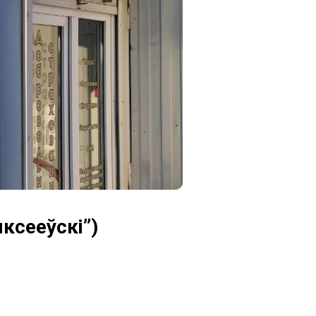
ксееўскі”)