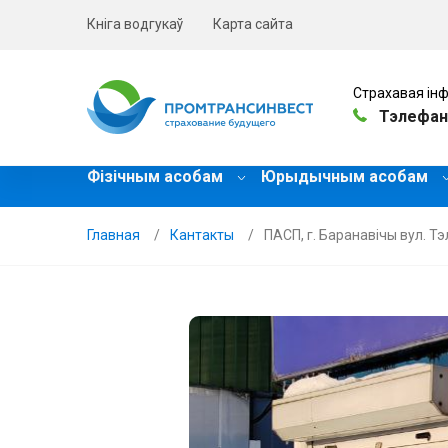
Кніга водгукаў
Карта сайта
Страхавая інф
Тэлефан
Фізічным асобам
Юрыдычным асобам
Главная
Кантакты
ПАСП, г. Баранавічы вул. Тэ