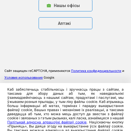
Нашы офісы
Аптэкі
Сайт защищен reCAPTCHA, применяются
Политика конфиденциальности
и
Условия использования
Google.
Каб забяспечыць стабільнасць і зручнасць працы з сайтам, а
таксама для збору даных аб тым, як наведвальнікі
ўзаемадзейнічаюць з нашымі сайтам, прадуктамі і паслугамі, мы
ўжываем розныя прылады, у тым ліку файлы cookie. Каб атрымаць
больш інфармацыі аб мэтах, тэрмінах і парадку выкарыстання
файлаў cookie, Вашых правах і механізме іх рэалізацыі, а таксама
даведацца аб тым, хто можа мець доступ да звестак з файлаў
cookie і звязаных з гэтым рызыках, калі ласка, азнаёмцеся з нашай
Палітыкай адносна апрацоўкі файлаў cookie
. Націскаючы кнопку
«Прыняць», Вы даяце згоду на выкарыстанне ўсіх файлаў cookie.
Вы таксама можаце адмовіцца ад выкарыстання файлаў cookie,