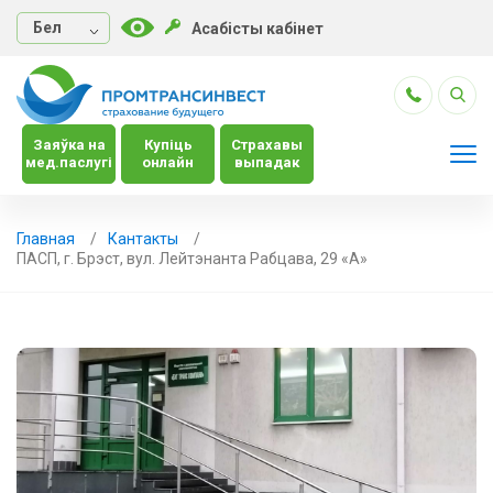
Бел
Асабісты кабінет
Заяўка на
Купіць
Страхавы
мед.паслугі
онлайн
выпадак
Главная
Кантакты
ПАСП, г. Брэст, вул. Лейтэнанта Рабцава, 29 «А»