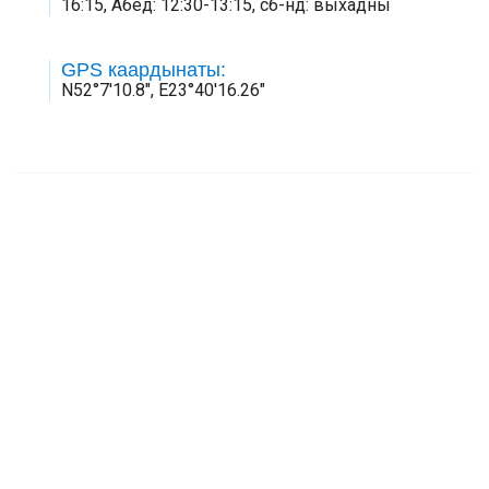
16:15, Абед: 12:30-13:15, сб-нд: выхадны
GPS каардынаты:
N52°7'10.8", E23°40'16.26"