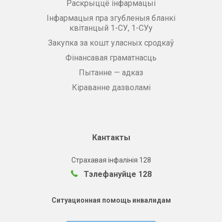
Раскрыццё інфармацыі
Інфармацыя пра згубленыя бланкі
квітанцый 1-СУ, 1-СУу
Закупка за кошт уласных сродкаў
Фінансавая граматнасць
Пытанне — адказ
Кіраванне дазволамі
Кантакты
Страхавая інфалінія 128
Тэлефануйце 128
Ситуационная помощь инвалидам