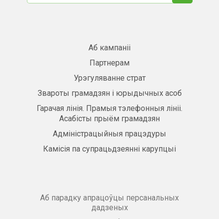
Аб кампаніі
Партнерам
Урэгуляванне страт
Звароты грамадзян і юрыдычных асоб
Гарачая лінія. Прамыя тэлефонныя лініі.
Асабісты прыём грамадзян
Адміністрацыйныя працэдуры
Камісія па супрацьдзеянні карупцыі
Аб парадку апрацоўцы персанальных
дадзеных