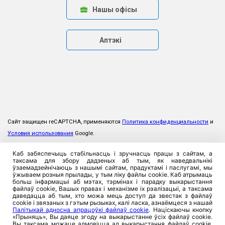
Нашы офісы
Аптэкі
Сайт защищен reCAPTCHA, применяются
Политика конфиденциальности
и
Условия использования
Google.
Каб забяспечыць стабільнасць і зручнасць працы з сайтам, а
таксама для збору дадзеных аб тым, як наведвальнікі
ўзаемадзейнічаюць з нашымі сайтам, прадуктамі і паслугамі, мы
ўжываем розныя прылады, у тым ліку файлы cookie. Каб атрымаць
больш інфармацыі аб мэтах, тэрмінах і парадку выкарыстання
файлаў cookie, Вашых правах і механізме іх рэалізацыі, а таксама
даведацца аб тым, хто можа мець доступ да звестак з файлаў
cookie і звязаных з гэтым рызыках, калі ласка, азнаёмцеся з нашай
Палітыкай адносна апрацоўкі файлаў cookie
. Націскаючы кнопку
«Прыняць», Вы даяце згоду на выкарыстанне ўсіх файлаў cookie.
Вы таксама можаце адмовіцца ад выкарыстання файлаў cookie,