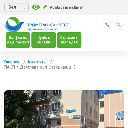
Бел
Асабісты кабінет
Заяўка на
Купіць
Страхавы
мед.паслугі
онлайн
выпадак
Главная
Кантакты
ПАСП, г. Дзятлава, вул. Савецкая, д. 3