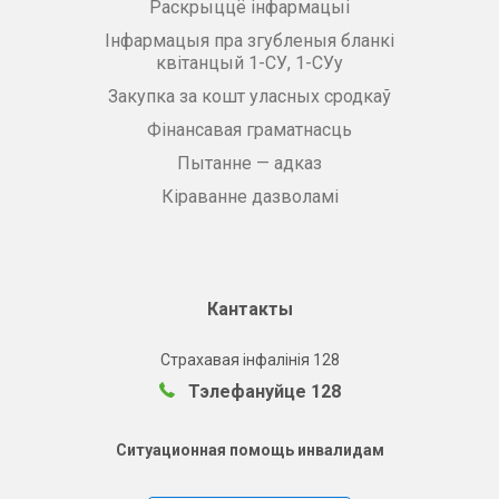
Раскрыццё інфармацыі
Інфармацыя пра згубленыя бланкі
квітанцый 1-СУ, 1-СУу
Закупка за кошт уласных сродкаў
Фінансавая граматнасць
Пытанне — адказ
Кіраванне дазволамі
Кантакты
Страхавая інфалінія 128
Тэлефануйце 128
Ситуационная помощь инвалидам