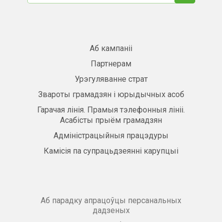
Аб кампаніі
Партнерам
Урэгуляванне страт
Звароты грамадзян і юрыдычных асоб
Гарачая лінія. Прамыя тэлефонныя лініі.
Асабісты прыём грамадзян
Адміністрацыйныя працэдуры
Камісія па супрацьдзеянні карупцыі
Аб парадку апрацоўцы персанальных
дадзеных