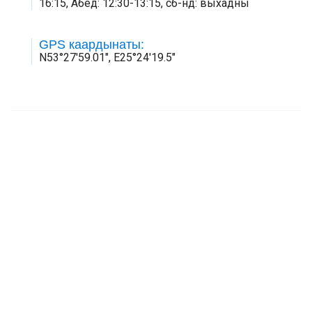
16:15, Абед: 12:30-13:15, сб-нд: выхадны
GPS каардынаты:
N53°27'59.01", E25°24'19.5"