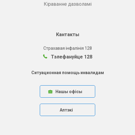
Кіраванне дазволамі
Кантакты
Страхавая інфалінія 128
Тэлефануйце 128
Ситуационная помощь инвалидам
Нашы офісы
Аптэкі