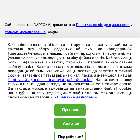
Сайт защищен reCAPTCHA, применяются
Политика конфиденциальности
и
Условия использования
Google.
Каб забяспечыць стабільнасць і зручнасць працы з сайтам, а
таксама для збору дадзеных аб тым, як наведвальнікі
ўзаемадзейнічаюць з нашымі сайтам, прадуктамі і паслугамі, мы
ўжываем розныя прылады, у тым ліку файлы cookie. Каб атрымаць
больш інфармацыі аб мэтах, тэрмінах і парадку выкарыстання
файлаў cookie, Вашых правах і механізме іх рэалізацыі, а таксама
даведацца аб тым, хто можа мець доступ да звестак з файлаў
cookie і звязаных з гэтым рызыках, калі ласка, азнаёмцеся з нашай
Палітыкай адносна апрацоўкі файлаў cookie
. Націскаючы кнопку
«Прыняць», Вы даяце згоду на выкарыстанне ўсіх файлаў cookie.
Вы таксама можаце адмовіцца ад выкарыстання файлаў cookie,
націснуўшы кнопку «Адхіліць». У любы час вы можаце змяніць
свой выбар на старонцы
«Кіраванне дазволамі»
.
Прыняць
Адхіліць
©2026. ЗАСТ «Прамтрансінвест», 220026, Рэспублика
Беларусь, г. Мінск, вул. Пляханава, 8. УНП 100357923
Падрабязней