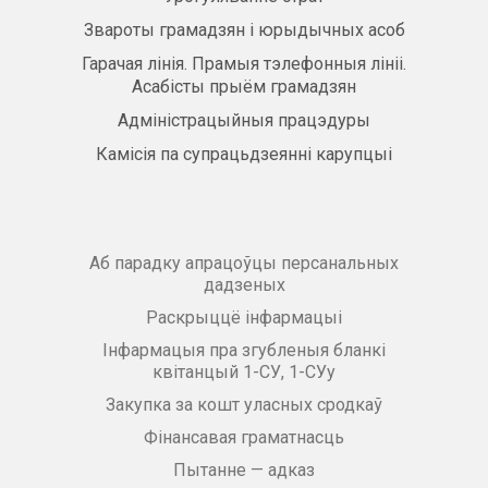
Звароты грамадзян і юрыдычных асоб
Гарачая лінія. Прамыя тэлефонныя лініі.
Асабісты прыём грамадзян
Адміністрацыйныя працэдуры
Камісія па супрацьдзеянні карупцыі
Аб парадку апрацоўцы персанальных
дадзеных
Раскрыццё інфармацыі
Інфармацыя пра згубленыя бланкі
квітанцый 1-СУ, 1-СУу
Закупка за кошт уласных сродкаў
Фінансавая граматнасць
Пытанне — адказ