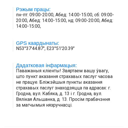
Рэжым працы:
пн-пт: 09:00-20:00, Абед: 14:00-15:00, сб: 09:00-
20:00, Абед: 14:00-15:00, нд: 09:00-20:00, Абед:
14:00-15:00,
GPS каардынаты:
N53°37'44.87", E23°51'20.39"
Дадатковая інфармацыя:
Паважаныя кліенты! Звяртаем вашу ўвагу,
што пункт аказання страхавых паслуг часова
не працуе. Бліжэйшыя пункты аказання
страхавых паслуг знаходзяцца па адрасах: г.
Гродна, вул. Кабяка, д. 13 і г. Гродна, вул.
Вялікая Альшанка, д. 13. Просім прабачэння
за магчымыя нязручнасці.