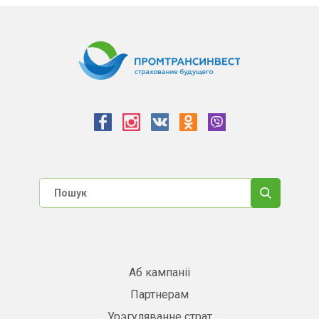
Аб кампаніі
Партнерам
Урэгуляванне страт