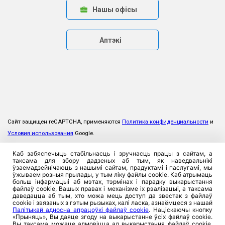
Нашы офісы
Аптэкі
Сайт защищен reCAPTCHA, применяются
Политика конфиденциальности
и
Условия использования
Google.
Каб забяспечыць стабільнасць і зручнасць працы з сайтам, а
таксама для збору дадзеных аб тым, як наведвальнікі
ўзаемадзейнічаюць з нашымі сайтам, прадуктамі і паслугамі, мы
ўжываем розныя прылады, у тым ліку файлы cookie. Каб атрымаць
больш інфармацыі аб мэтах, тэрмінах і парадку выкарыстання
файлаў cookie, Вашых правах і механізме іх рэалізацыі, а таксама
даведацца аб тым, хто можа мець доступ да звестак з файлаў
cookie і звязаных з гэтым рызыках, калі ласка, азнаёмцеся з нашай
Палітыкай адносна апрацоўкі файлаў cookie
. Націскаючы кнопку
«Прыняць», Вы даяце згоду на выкарыстанне ўсіх файлаў cookie.
Вы таксама можаце адмовіцца ад выкарыстання файлаў cookie,