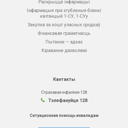
Раскрыццё інфармацыі
Інфармацыя пра згубленыя бланкі
квітанцый 1-СУ, 1-СУу
Закупка за кошт уласных сродкаў
Фінансавая граматнасць
Пытанне — адказ
Кіраванне дазволамі
Кантакты
Страхавая інфалінія 128
Тэлефануйце 128
Ситуационная помощь инвалидам