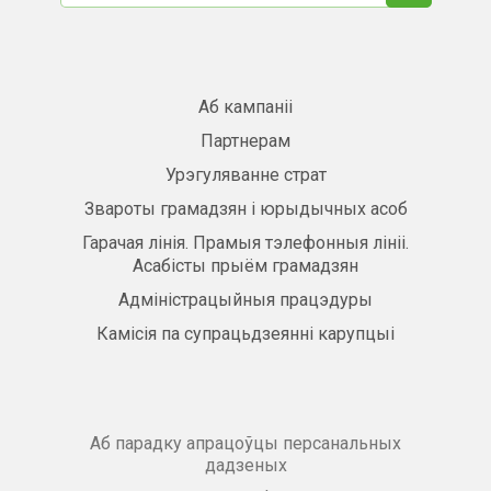
Аб кампаніі
Партнерам
Урэгуляванне страт
Звароты грамадзян і юрыдычных асоб
Гарачая лінія. Прамыя тэлефонныя лініі.
Асабісты прыём грамадзян
Адміністрацыйныя працэдуры
Камісія па супрацьдзеянні карупцыі
Аб парадку апрацоўцы персанальных
дадзеных