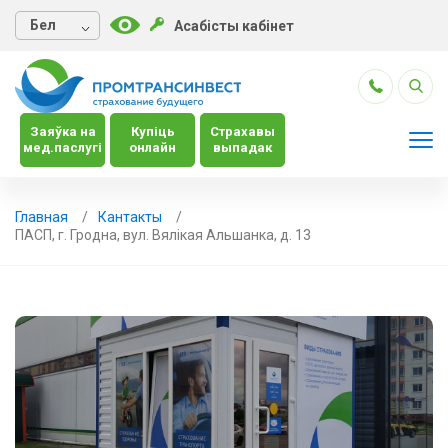
Бел
Асабісты кабінет
Заяўка на
Купіць
Страхавы
мед.паслугі
онлайн
выпадак
Главная
Кантакты
ПАСП, г. Гродна, вул. Вялікая Альшанка, д. 13