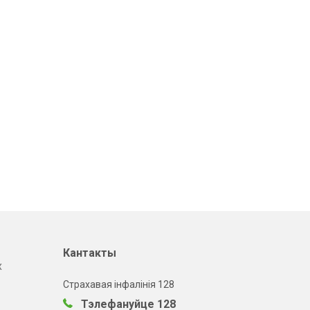
Кантакты
х
Страхавая інфалінія 128
Тэлефануйце 128