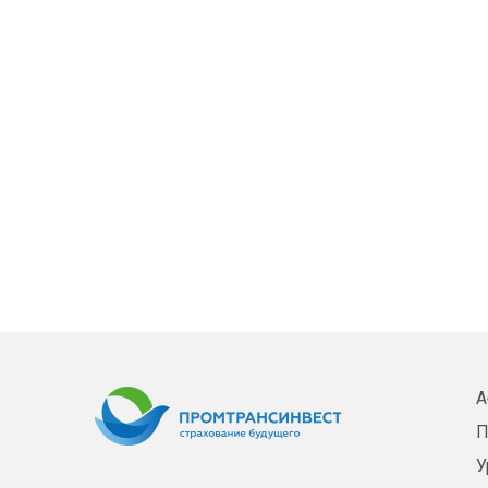
А
П
У