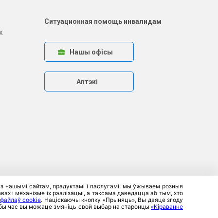
Ситуационная помощь инвалидам
х
Нашы офісы
Аптэкі
 з нашымі сайтам, прадуктамі і паслугамі, мы ўжываем розныя
ах і механізме іх рэалізацыі, а таксама даведацца аб тым, хто
 файлаў cookie
. Націскаючы кнопку «Прыняць», Вы даяце згоду
любы час вы можаце змяніць свой выбар на старонцы
«Кіраванне