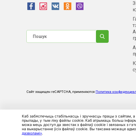
З
ю
Г
т
А
г
А
п
К
с
Сайт защищен reCAPTCHA, применяются
Политика конфиденциа
Каб забяспечыць стабільнасць і зручнасць працы з сайтам, а
прылады, у тым ліку файлы cookie. Каб атрымаць больш інфарма
можа мець доступ да звестак з файлаў cookie і звязаных з гэ
на выкарыстанне ўсіх файлаў cookie. Вы таксама можаце адмо
дазволамі»
.