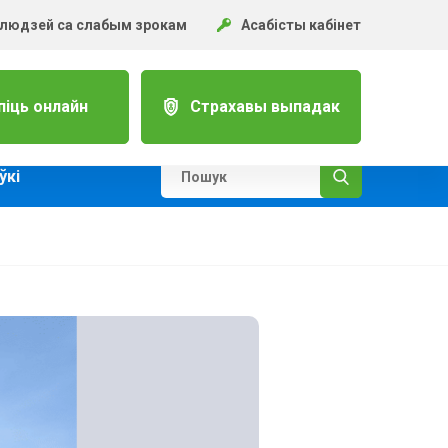
 людзей са слабым зрокам
Асабісты кабінет
піць онлайн
Страхавы выпадак
ўкi