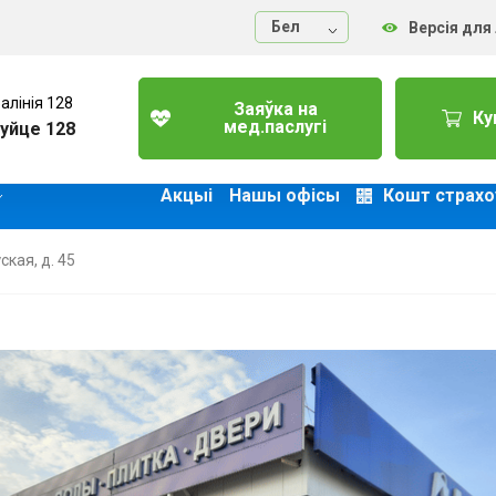
Бел
Версія для
алінія 128
Заяўка на
Ку
мед.паслугі
уйце 128
Акцыі
Нашы офісы
Кошт страхо
ская, д. 45