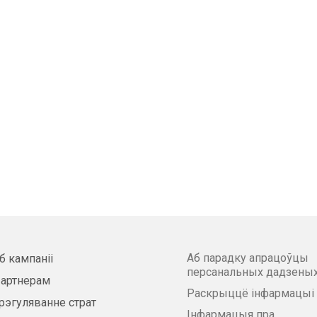
Аб парадку апрацоўцы
б кампаніі
персанальных дадзены
артнерам
Раскрыццё інфармацыі
рэгуляванне страт
Інфармацыя пра