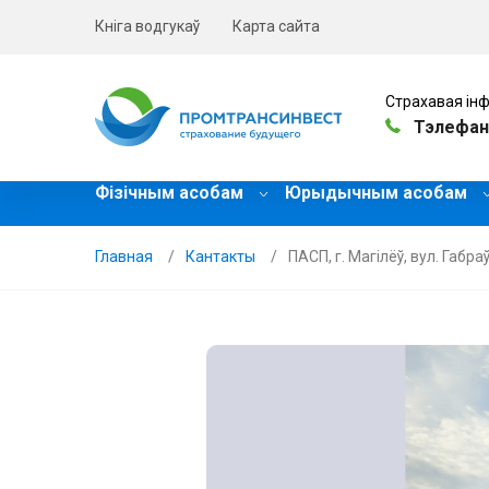
Кніга водгукаў
Карта сайта
Страхавая інф
Тэлефан
Фізічным асобам
Юрыдычным асобам
Главная
Кантакты
ПАСП, г. Магілёў, вул. Габраў