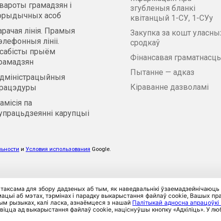
вароты грамадзян і
згубленыя бланкі
рыдычных асоб
квітанцый 1-СУ, 1-СУу
арачая лінія. Прамыя
Закупка за кошт уласны
элефонныя лініі.
сродкаў
сабісты прыём
Фінансавая граматнасць
рамадзян
Пытанне — адказ
дміністрацыйныя
Кіраванне дазволамі
рацэдуры
амісія па
упрацьдзеянні карупцыі
льности
и
Условия использования
Google.
 таксама для збору дадзеных аб тым, як наведвальнікі ўзаемадзейнічаюць
цыі аб мэтах, тэрмінах і парадку выкарыстання файлаў cookie, Вашых прав
тым рызыках, калі ласка, азнаёмцеся з нашай
Палітыкай адносна апрацоўкі
віцца ад выкарыстання файлаў cookie, націснуўшы кнопку «Адхіліць». У 