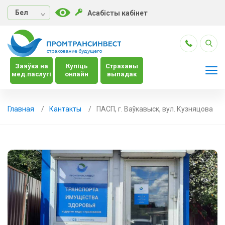
Бел
Асабісты кабінет
Заяўка на
Купіць
Страхавы
мед.паслугі
онлайн
выпадак
Главная
Кантакты
ПАСП, г. Ваўкавыск, вул. Кузняцова