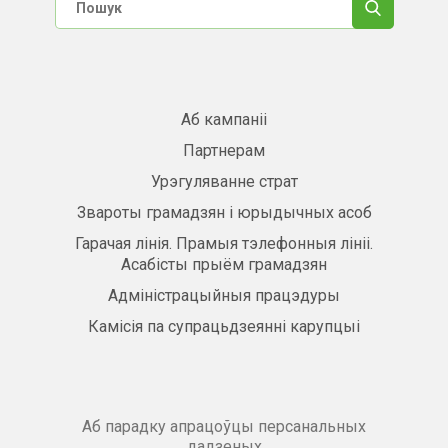
Аб кампаніі
Партнерам
Урэгуляванне страт
Звароты грамадзян і юрыдычных асоб
Гарачая лінія. Прамыя тэлефонныя лініі.
Асабісты прыём грамадзян
Адміністрацыйныя працэдуры
Камісія па супрацьдзеянні карупцыі
Аб парадку апрацоўцы персанальных
дадзеных