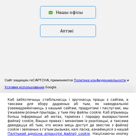
Нашы офісы
Аптэкі
Сайт защищен reCAPTCHA, применяются
Политика конфиденциальности
и
Условия использования
Google.
Каб забяспечыць стабільнасць і зручнасць працы з сайтам, а
таксама для збору дадзеных аб тым, як наведвальнікі
ўзаемадзейнічаюць з нашымі сайтам, прадуктамі і паслугамі, мы
ўжываем розныя прылады, у тым ліку файлы cookie. Каб атрымаць
больш інфармацыі аб мэтах, тэрмінах і парадку выкарыстання
файлаў cookie, Вашых правах і механізме іх рэалізацыі, а таксама
даведацца аб тым, хто можа мець доступ да звестак з файлаў
cookie і звязаных з гэтым рызыках, калі ласка, азнаёмцеся з нашай
Палітыкай адносна апрацоўкі файлаў cookie
. Націскаючы кнопку