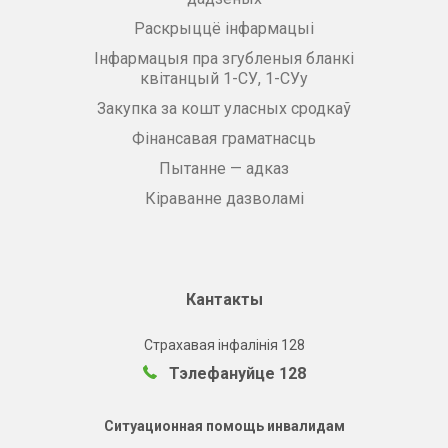
Раскрыццё інфармацыі
Інфармацыя пра згубленыя бланкі
квітанцый 1-СУ, 1-СУу
Закупка за кошт уласных сродкаў
Фінансавая граматнасць
Пытанне — адказ
Кіраванне дазволамі
Кантакты
Страхавая інфалінія 128
Тэлефануйце 128
Ситуационная помощь инвалидам