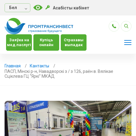
Бел
Асабісты кабінет
Заяўка на
Купіць
Страхавы
мед.паслугі
онлайн
выпадак
Главная
Кантакты
ПАСП, Мінскі р-н, Навадворскі з / з 126, раён в. Вялікае
Сціклева ГЦ “Яркі” МКАД