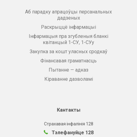
Аб парадку апрацоўцы персанальных
дадзеных
Раскрыццё інфармацыі
Інфармацыя пра згубленыя бланкі
квітанцый 1-СУ, 1-СУу
Закупка за кошт уласных сродкаў
Фінансавая граматнасць
Пытанне — адказ
Кіраванне дазволамі
Кантакты
Страхавая інфалінія 128
Тэлефануйце 128