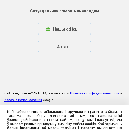
Ситуационная помощь инвалидам
Нашы офісы
Аптэкі
Сайт защищен reCAPTCHA, применяются
Политика конфиденциальности
и
Условия использования
Google.
Каб забяспечыць стабільнасць і зручнасць працы з сайтам, а
таксама для збору дадзеных аб тым, як наведвальнікі
ўзаемадзейнічаюць з нашымі сайтам, прадуктамі і паслугамі, мы
ўжываем розныя прылады, у тым ліку файлы cookie. Каб атрымаць
больш інфармацыі аб мэтах, тэрмінах і парадку выкарыстання