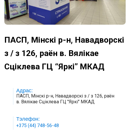
ПАСП, Мінскі р-н, Навадворскі
з / з 126, раён в. Вялікае
Сціклева ГЦ “Яркі” МКАД
Адрас:
ПАСП, Мінскі р-н, Навадворскі з / з 126, раён
в. Вялікае Сціклева ГЦ "Яркі" МКАД
Тэлефон:
+375 (44) 748-56-48