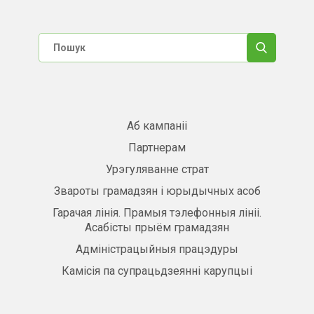
Аб кампаніі
Партнерам
Урэгуляванне страт
Звароты грамадзян і юрыдычных асоб
Гарачая лінія. Прамыя тэлефонныя лініі.
Асабісты прыём грамадзян
Адміністрацыйныя працэдуры
Камісія па супрацьдзеянні карупцыі