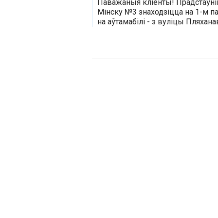
Паважаныя кліенты! Прадстаўніц
Мінску №3 знаходзіцца на 1-м п
на аўтамабілі - з вуліцы Пляхан