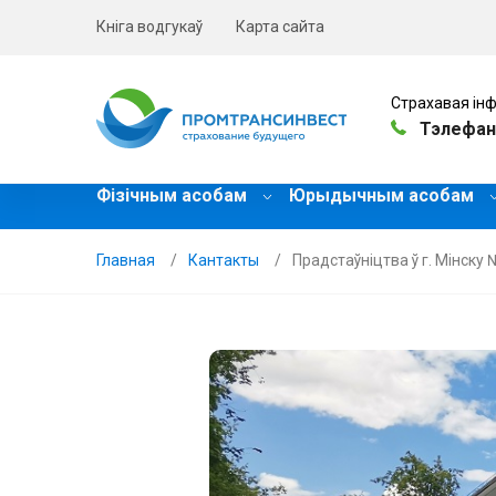
Кніга водгукаў
Карта сайта
Страхавая інф
Тэлефан
Фізічным асобам
Юрыдычным асобам
Главная
Кантакты
Прадстаўніцтва ў г. Мінску