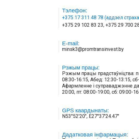
Тэлефон:
+375 17 311 48 78 (аддзел страх
+375 29 102 83 23, +375 29 700 2
E-mail:
minsk3@promtransinvest.by
Рэжым працы:
Рэжым працы прадстаўніцтва: пн-ч
08:30-16:15, Абед: 12:30-13:15, 
Афармленне і суправаджэнне даг
20:00, пт: 08:00-19:00, сб: 09:00-
GPS каардынаты:
N53°52'20", E27°37'24.47"
Дадатковая інфармацыя: