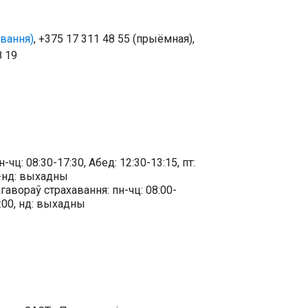
авання)
, +375 17 311 48 55 (прыёмная),
8 19
ц: 08:30-17:30, Абед: 12:30-13:15, пт:
сб-нд: выхадны
авораў страхавання: пн-чц: 08:00-
16:00, нд: выхадны