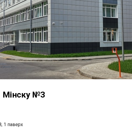
. Мінску №3
8, 1 паверх