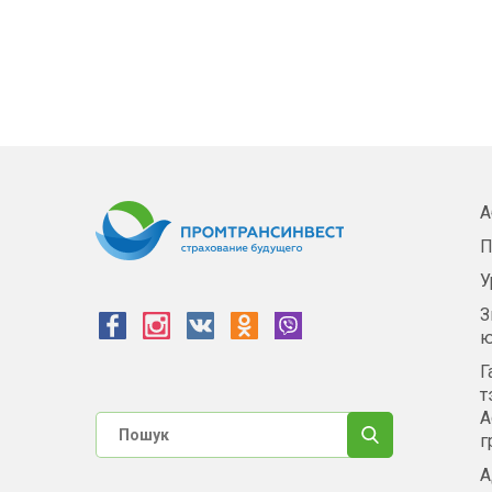
А
П
У
З
ю
Г
т
А
г
А