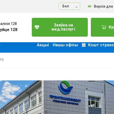
Бел
Версія для
алінія 128
Заяўка на
Ку
мед.паслугі
уйце 128
Акцыі
Нашы офісы
Кошт страхо
 №3