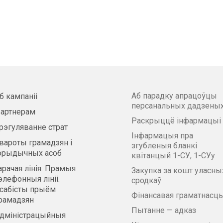
Аб парадку апрацоўцы
б кампаніі
персанальных дадзены
артнерам
Раскрыццё інфармацыі
рэгуляванне страт
Інфармацыя пра
вароты грамадзян і
згубленыя бланкі
рыдычных асоб
квітанцый 1-СУ, 1-СУу
арачая лінія. Прамыя
Закупка за кошт уласны
элефонныя лініі.
сродкаў
сабісты прыём
Фінансавая граматнасць
рамадзян
Пытанне — адказ
дміністрацыйныя