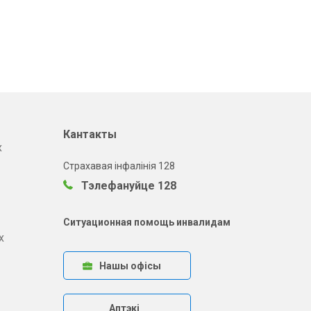
Кантакты
х
Страхавая інфалінія 128
Тэлефануйце 128
Ситуационная помощь инвалидам
х
Нашы офісы
Аптэкі