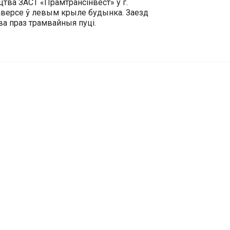
тва ЗАСТ «Прамтрансінвест» у г.
аверсе ў левым крыле будынка. Заезд
ава праз трамвайныя пуці.