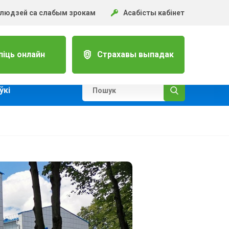
 людзей са слабым зрокам
Асабісты кабінет
піць онлайн
Страхавы выпадак
ўкi