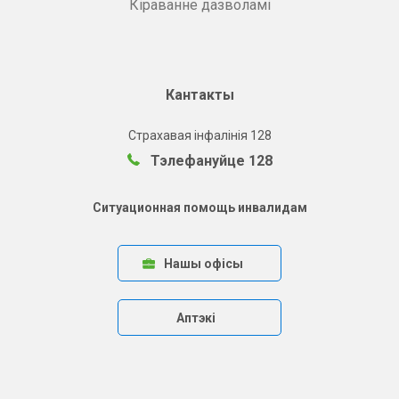
Кіраванне дазволамі
Кантакты
Страхавая інфалінія 128
Тэлефануйце 128
Ситуационная помощь инвалидам
Нашы офісы
Аптэкі