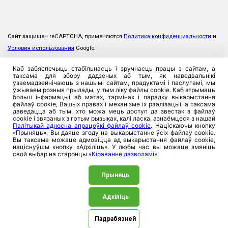
Сайт защищен reCAPTCHA, применяются
Политика конфиденциальности
и
Условия использования
Google.
Каб забяспечыць стабільнасць і зручнасць працы з сайтам, а
таксама для збору дадзеных аб тым, як наведвальнікі
ўзаемадзейнічаюць з нашымі сайтам, прадуктамі і паслугамі, мы
ўжываем розныя прылады, у тым ліку файлы cookie. Каб атрымаць
больш інфармацыі аб мэтах, тэрмінах і парадку выкарыстання
файлаў cookie, Вашых правах і механізме іх рэалізацыі, а таксама
даведацца аб тым, хто можа мець доступ да звестак з файлаў
cookie і звязаных з гэтым рызыках, калі ласка, азнаёмцеся з нашай
Палітыкай адносна апрацоўкі файлаў cookie
. Націскаючы кнопку
«Прыняць», Вы даяце згоду на выкарыстанне ўсіх файлаў cookie.
Вы таксама можаце адмовіцца ад выкарыстання файлаў cookie,
націснуўшы кнопку «Адхіліць». У любы час вы можаце змяніць
свой выбар на старонцы
«Кіраванне дазволамі»
.
Прыняць
Адхіліць
©2026. ЗАСТ «Прамтрансінвест», 220026, Рэспублика
Беларусь, г. Мінск, вул. Пляханава, 8. УНП 100357923
Падрабязней