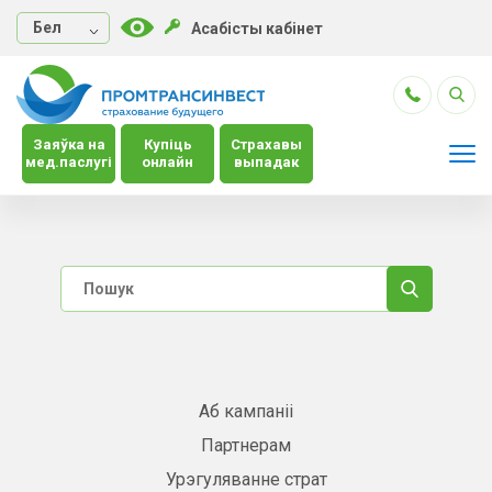
Бел
Асабісты кабінет
Заяўка на
Купіць
Страхавы
мед.паслугі
онлайн
выпадак
Аб кампаніі
Партнерам
Урэгуляванне страт