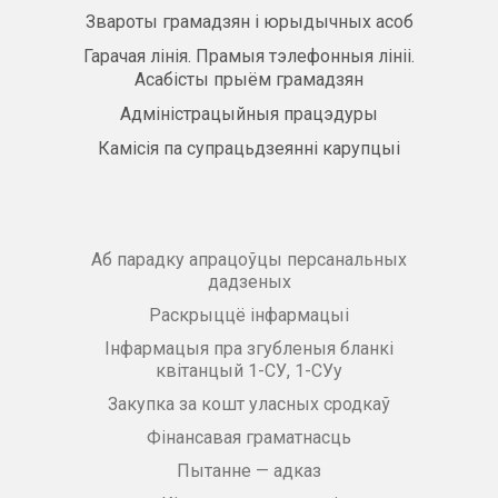
Звароты грамадзян і юрыдычных асоб
Гарачая лінія. Прамыя тэлефонныя лініі.
Асабісты прыём грамадзян
Адміністрацыйныя працэдуры
Камісія па супрацьдзеянні карупцыі
Аб парадку апрацоўцы персанальных
дадзеных
Раскрыццё інфармацыі
Інфармацыя пра згубленыя бланкі
квітанцый 1-СУ, 1-СУу
Закупка за кошт уласных сродкаў
Фінансавая граматнасць
Пытанне — адказ